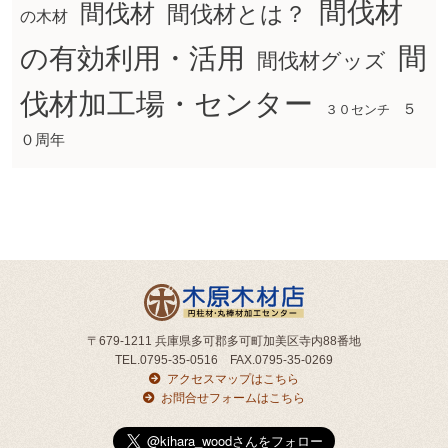
間伐材
間伐材
間伐材とは？
の木材
間
の有効利用・活用
間伐材グッズ
伐材加工場・センター
５
３０センチ
０周年
〒679-1211 兵庫県多可郡多可町加美区寺内88番地
TEL.0795-35-0516 FAX.0795-35-0269
アクセスマップはこちら
お問合せフォームはこちら