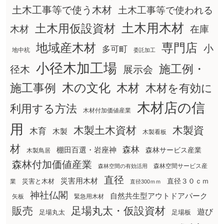
土木工事等で使う木材
土木工事等で使われる
土木用木材
土木用仮設資材
在庫
木材
地域産木材
専門店
小
多可町
地中杭
委託加工
小径木加工場
施工例・
径木
展示会
木の文化
木材
施工事例
木材を有効に
木材店の信
利用する方法
木材付加価値産業
用
木製土木資材
木製資
木育
木製
木製看板
材
森林
棚田百選・岩座神
森林サービス産業
木製鳥居
森林付加価値産業
森林空間サービス産
森林空間の有効活用
直径
災害用木材
直径３０ｃｍ
災害と木材
業
直径300ｍｍ
神社仏閣
自然共生型アウトドアパーク
矢板
緊急用木材
販売
足場丸太・仮設資材
遊び
足場丸太
足場板