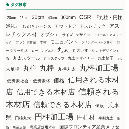
タグ検索
CSR
30cm
300mm
『丸柱・円柱
20cm
25cm
40cm
アス
巡礼』
アウトドア
ひのきジーンズ
アスレチック
レチック木材
オブジェ
サイズ
デザイン
フィールドアスレチ
モニュメント
ロ
ブランド林業・木材
ック
ラベンダーパーク多可
丸太
丸太いす
ータリー丸太
丸太をデザインす
ローリング丸太
丸太スツール
丸
丸太椅子
る
丸太ステップ
丸太デザイナー
丸棒加工場
丸棒
丸柱
太足場
丸棒丸太
信用される木材
価格
低炭素社会・低炭素杯
信頼される
店
信用できる木材店
木材店
信頼できる木材店
兵庫
値段
円柱加工場
円柱材
県
円柱丸太
半割丸太
単
国際フロンティア産業メッセ
商業店舗用木材
商業店舗
価