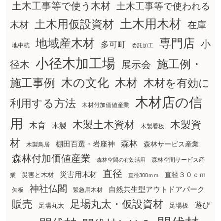
土木工事等で使う木材
土木工事等で使われる
土木用木材
土木用仮設資材
在庫
木材
地域産木材
専門店
小
多可町
地中杭
委託加工
小径木加工場
施工例・
径木
展示会
木の文化
木材
施工事例
木材を有効に
木材店の信
利用する方法
木材付加価値産業
用
木製土木資材
木製資
木育
木製
木製看板
材
森林
棚田百選・岩座神
森林サービス産業
木製鳥居
森林付加価値産業
森林空間サービス産
森林空間の有効活用
直径
災害用木材
直径３０ｃｍ
災害と木材
業
直径300ｍｍ
神社仏閣
自然共生型アウトドアパーク
矢板
緊急用木材
販売
足場丸太・仮設資材
遊び
足場丸太
足場板