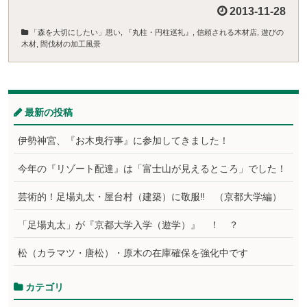
2013-11-28
「森を大切にしたい」思い
,
『丸柱・円柱巡礼』
,
信頼される木材店
,
遊びの
木材
,
間伐材の加工風景
最新の投稿
伊勢神宮、『お木曳行事』に参加してきました！
今年の『リゾート配達』は「富士山が見えるところ」でした！
芸術的！足場丸太・屋台村（建築）に敬服‼ （京都大学編）
「足場丸太」が『京都大学入学（遊学）』 ！ ？
松（カラマツ・唐松）・原木の在庫確保を強化中です
カテゴリ