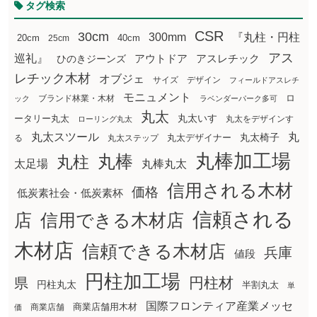
タグ検索
CSR
30cm
300mm
『丸柱・円柱
20cm
25cm
40cm
アス
巡礼』
アウトドア
ひのきジーンズ
アスレチック
レチック木材
オブジェ
サイズ
デザイン
フィールドアスレチ
モニュメント
ロ
ブランド林業・木材
ック
ラベンダーパーク多可
丸太
丸太いす
ータリー丸太
丸太をデザインす
ローリング丸太
丸太スツール
丸
丸太椅子
る
丸太ステップ
丸太デザイナー
丸棒加工場
丸棒
丸柱
太足場
丸棒丸太
信用される木材
価格
低炭素社会・低炭素杯
信頼される
店
信用できる木材店
木材店
信頼できる木材店
兵庫
値段
円柱加工場
円柱材
県
円柱丸太
半割丸太
単
国際フロンティア産業メッセ
商業店舗用木材
商業店舗
価