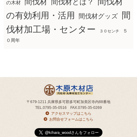
間伐材
間伐材
間伐材とは？
の木材
間
の有効利用・活用
間伐材グッズ
伐材加工場・センター
５
３０センチ
０周年
〒679-1211 兵庫県多可郡多可町加美区寺内88番地
TEL.0795-35-0516 FAX.0795-35-0269
アクセスマップはこちら
お問合せフォームはこちら