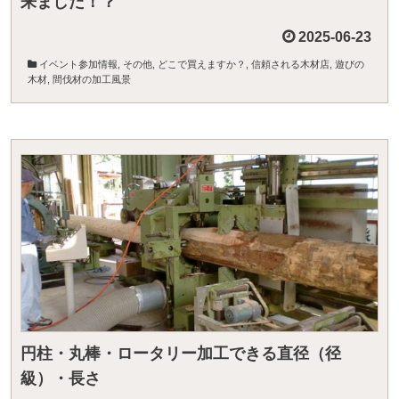
来ました！？
2025-06-23
イベント参加情報
,
その他
,
どこで買えますか？
,
信頼される木材店
,
遊びの
木材
,
間伐材の加工風景
円柱・丸棒・ロータリー加工できる直径（径
級）・長さ