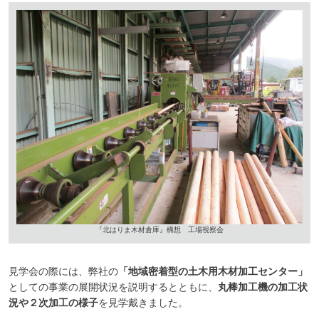
『北はりま木材倉庫』構想 工場視察会
見学会の際には、弊社の
「地域密着型の土木用木材加工センター」
としての事業の展開状況を説明するとともに、
丸棒加工機の加工状
況や２次加工の様子
を見学戴きました。