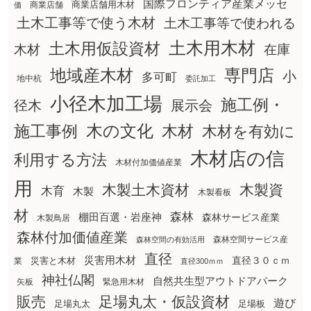
国際フロンティア産業メッセ
商業店舗用木材
商業店舗
価
土木工事等で使う木材
土木工事等で使われる
土木用木材
土木用仮設資材
在庫
木材
地域産木材
専門店
小
多可町
地中杭
委託加工
小径木加工場
施工例・
径木
展示会
木の文化
木材
施工事例
木材を有効に
木材店の信
利用する方法
木材付加価値産業
用
木製土木資材
木製資
木育
木製
木製看板
材
森林
棚田百選・岩座神
森林サービス産業
木製鳥居
森林付加価値産業
森林空間サービス産
森林空間の有効活用
直径
災害用木材
直径３０ｃｍ
災害と木材
業
直径300ｍｍ
神社仏閣
自然共生型アウトドアパーク
矢板
緊急用木材
販売
足場丸太・仮設資材
遊び
足場丸太
足場板