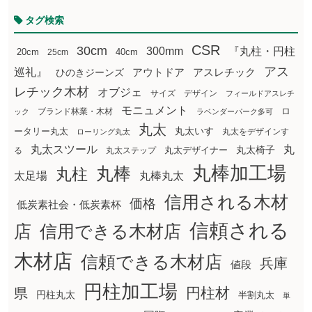
タグ検索
CSR
30cm
300mm
『丸柱・円柱
20cm
25cm
40cm
アス
巡礼』
アウトドア
ひのきジーンズ
アスレチック
レチック木材
オブジェ
サイズ
デザイン
フィールドアスレチ
モニュメント
ロ
ブランド林業・木材
ック
ラベンダーパーク多可
丸太
丸太いす
ータリー丸太
丸太をデザインす
ローリング丸太
丸太スツール
丸
丸太椅子
る
丸太ステップ
丸太デザイナー
丸棒加工場
丸棒
丸柱
太足場
丸棒丸太
信用される木材
価格
低炭素社会・低炭素杯
信頼される
店
信用できる木材店
木材店
信頼できる木材店
兵庫
値段
円柱加工場
円柱材
県
円柱丸太
半割丸太
単