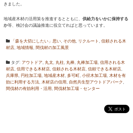
きました。
地域産木材の活用策を推進するとともに、
供給力をいかに保持する
か
等、検討会の議論推進に役立てればと思っています。
「森を大切にしたい」思い
,
その他
,
リクルート
,
信頼される木
材店
,
地域情報
,
間伐材の加工風景
タグ:
アウトドア
,
丸太
,
丸柱
,
丸棒
,
丸棒加工場
,
信用される木
材店
,
信用できる木材店
,
信頼される木材店
,
信頼できる木材店
,
兵庫県
,
円柱加工場
,
地域産木材
,
多可町
,
小径木加工場
,
木材を有
効に利用する方法
,
木材店の信用
,
自然共生型アウトドアパーク
,
間伐材の有効利用・活用
,
間伐材加工場・センター