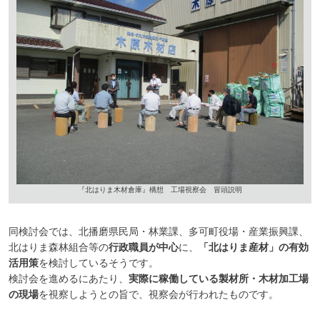
『北はりま木材倉庫』構想 工場視察会 冒頭説明
同検討会では、北播磨県民局・林業課、多可町役場・産業振興課、
北はりま森林組合等の
行政職員が中心
に、
「北はりま産材」の有効
活用策
を検討しているそうです。
検討会を進めるにあたり、
実際に稼働している製材所・木材加工場
の現場
を視察しようとの旨で、視察会が行われたものです。