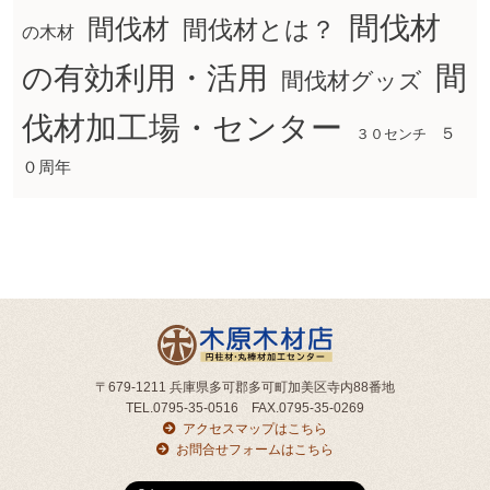
間伐材
間伐材
間伐材とは？
の木材
間
の有効利用・活用
間伐材グッズ
伐材加工場・センター
５
３０センチ
０周年
〒679-1211 兵庫県多可郡多可町加美区寺内88番地
TEL.0795-35-0516 FAX.0795-35-0269
アクセスマップはこちら
お問合せフォームはこちら