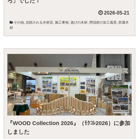
ろ」でした！
2026-05-21
その他
,
信頼される木材店
,
施工事例
,
遊びの木材
,
間伐材の加工風景
,
防腐木
材
『WOOD Collection 2026』（ﾓｸｺﾚ2026）に参加
しました