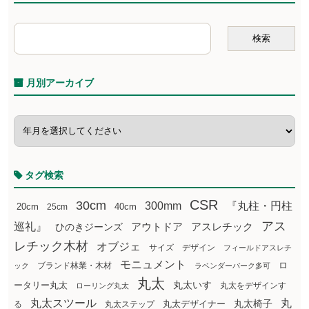
月別アーカイブ
タグ検索
CSR
30cm
300mm
『丸柱・円柱
20cm
25cm
40cm
アス
巡礼』
アウトドア
ひのきジーンズ
アスレチック
レチック木材
オブジェ
サイズ
デザイン
フィールドアスレチ
モニュメント
ロ
ブランド林業・木材
ック
ラベンダーパーク多可
丸太
丸太いす
ータリー丸太
丸太をデザインす
ローリング丸太
丸太スツール
丸
丸太椅子
る
丸太ステップ
丸太デザイナー