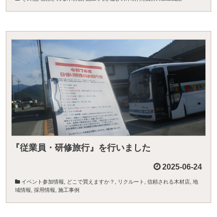
『従業員・研修旅行』を行いました
2025-06-24
イベント参加情報
,
どこで買えますか？
,
リクルート
,
信頼される木材店
,
地
域情報
,
採用情報
,
施工事例