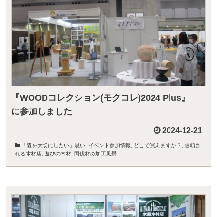
『WOODコレクション(モクコレ)2024 Plus』
に参加しました
2024-12-21
「森を大切にしたい」思い
,
イベント参加情報
,
どこで買えますか？
,
信頼さ
れる木材店
,
遊びの木材
,
間伐材の加工風景