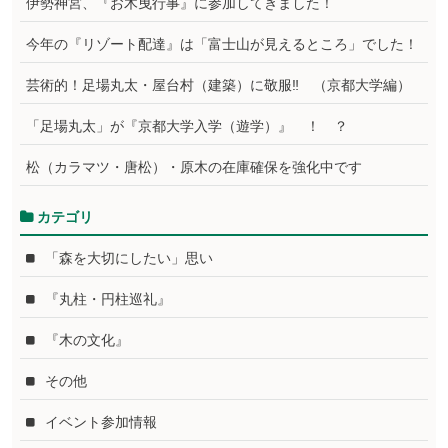
伊勢神宮、『お木曳行事』に参加してきました！
今年の『リゾート配達』は「富士山が見えるところ」でした！
芸術的！足場丸太・屋台村（建築）に敬服‼ （京都大学編）
「足場丸太」が『京都大学入学（遊学）』 ！ ？
松（カラマツ・唐松）・原木の在庫確保を強化中です
カテゴリ
「森を大切にしたい」思い
『丸柱・円柱巡礼』
『木の文化』
その他
イベント参加情報