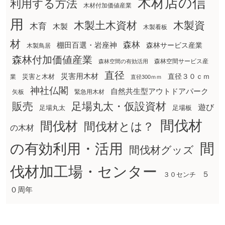
木材店の信
利用する方法
木材付加価値産業
用
木製土木資材
木製資
木育
木製
木製看板
材
森林
棚田百選・岩座神
森林サービス産業
木製鳥居
森林付加価値産業
森林空間サービス産
森林空間の有効活用
直径
災害用木材
直径３０ｃｍ
災害と木材
業
直径300ｍｍ
神社仏閣
自然共生型アウトドアパーク
矢板
緊急用木材
販売
足場丸太・仮設資材
遊び
足場丸太
足場板
間伐材
間伐材
間伐材とは？
の木材
間
の有効利用・活用
間伐材グッズ
伐材加工場・センター
５
３０センチ
０周年