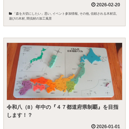
2026-02-20
「森を大切にしたい」思い
,
イベント参加情報
,
その他
,
信頼される木材店
,
遊びの木材
,
間伐材の加工風景
令和八（8）年中の『４７都道府県制覇』を目指
します！？
2026-01-01