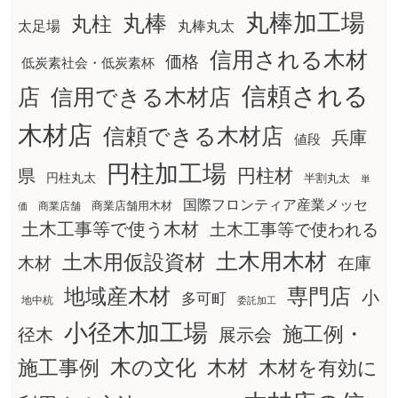
丸棒加工場
丸棒
丸柱
太足場
丸棒丸太
信用される木材
価格
低炭素社会・低炭素杯
信頼される
店
信用できる木材店
木材店
信頼できる木材店
兵庫
値段
円柱加工場
円柱材
県
円柱丸太
半割丸太
単
国際フロンティア産業メッセ
商業店舗用木材
商業店舗
価
土木工事等で使う木材
土木工事等で使われる
土木用木材
土木用仮設資材
在庫
木材
地域産木材
専門店
小
多可町
地中杭
委託加工
小径木加工場
施工例・
径木
展示会
木の文化
木材
施工事例
木材を有効に