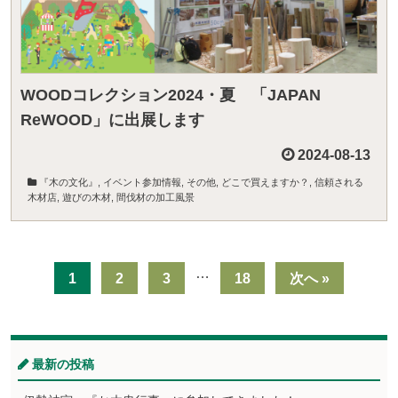
WOODコレクション2024・夏 「JAPAN
ReWOOD」に出展します
2024-08-13
『木の文化』
,
イベント参加情報
,
その他
,
どこで買えますか？
,
信頼される
木材店
,
遊びの木材
,
間伐材の加工風景
…
1
2
3
18
次へ »
最新の投稿