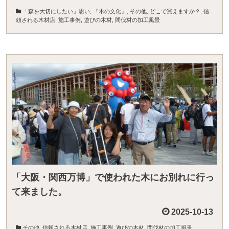
「森を大切にしたい」思い
,
『木の文化』
,
その他
,
どこで買えますか？
,
信
頼される木材店
,
施工事例
,
遊びの木材
,
間伐材の加工風景
「大阪・関西万博」で使われた木にお別れに行っ
て来ました。
2025-10-13
その他
,
信頼される木材店
,
施工事例
,
遊びの木材
,
間伐材の加工風景