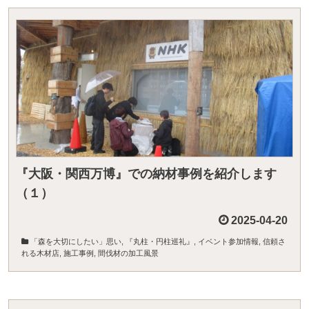
『大阪・関西万博』での納材事例を紹介します
（１）
2025-04-20
「森を大切にしたい」思い
,
『丸柱・円柱巡礼』
,
イベント参加情報
,
信頼さ
れる木材店
,
施工事例
,
間伐材の加工風景