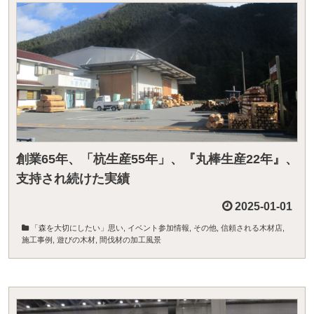
創業65年、「杭生産55年」、『丸棒生産22年』、
支持され続けた実績
2025-01-01
「森を大切にしたい」思い
,
イベント参加情報
,
その他
,
信頼される木材店
,
施工事例
,
遊びの木材
,
間伐材の加工風景