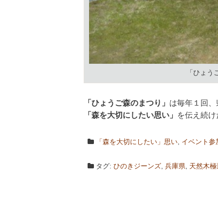
「ひょう
「ひょうご森のまつり」
は毎年１回、
「森を大切にしたい思い」
を伝え続け
「森を大切にしたい」思い
,
イベント参
タグ:
ひのきジーンズ
,
兵庫県
,
天然木極