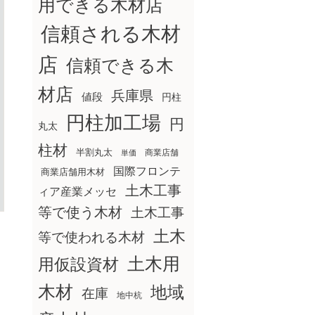
用できる木材店
信頼される木材
店
信頼できる木
材店
兵庫県
値段
円柱
円柱加工場
円
丸太
柱材
半割丸太
商業店舗
単価
国際フロンテ
商業店舗用木材
土木工事
ィア産業メッセ
等で使う木材
土木工事
土木
等で使われる木材
土木用
用仮設資材
木材
地域
在庫
地中杭