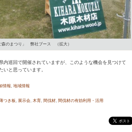
ご森のまつり」 弊社ブース （拡大）
県内巡回で開催されていますが、このような機会を見つけて
たいと思っています。
加情報
,
地域情報
薄つき板
,
展示会
,
木育
,
間伐材
,
間伐材の有効利用・活用