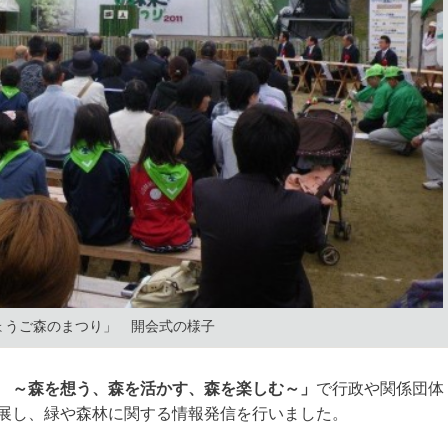
ょうご森のまつり」 開会式の様子
 ～森を想う、森を活かす、森を楽しむ～」
で行政や関係団体
展し、緑や森林に関する情報発信を行いました。