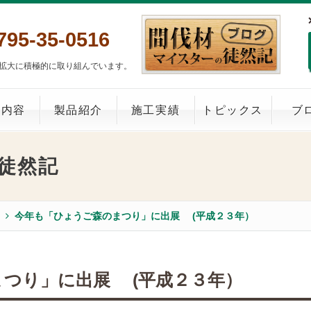
795-35-0516
拡大に積極的に取り組んでいます。
業内容
製品紹介
施工実績
トピックス
ブ
徒然記
今年も「ひょうご森のまつり」に出展 (平成２３年）
つり」に出展 (平成２３年）