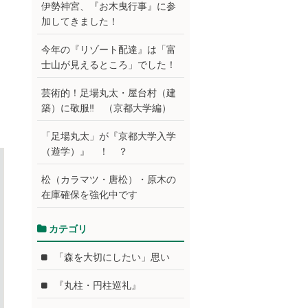
伊勢神宮、『お木曳行事』に参
加してきました！
今年の『リゾート配達』は「富
士山が見えるところ」でした！
芸術的！足場丸太・屋台村（建
築）に敬服‼ （京都大学編）
「足場丸太」が『京都大学入学
（遊学）』 ！ ？
松（カラマツ・唐松）・原木の
在庫確保を強化中です
カテゴリ
「森を大切にしたい」思い
『丸柱・円柱巡礼』