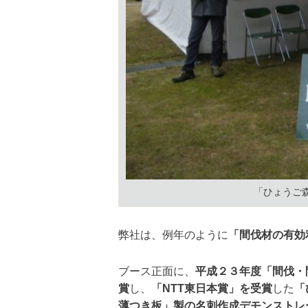
「ひょうご
弊社は、例年のように
「間伐材の有効
ブース正面に、
平成２３年度「間伐・
賞
し、
「
NTT
東日本賞」を受賞
した
「
薄つき板」製の名刺作成デモンストレ