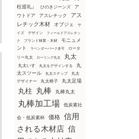
柱巡礼』
ア
ひのきジーンズ
アス
ウトドア
アスレチック
レチック木材
オブジェ
サ
イズ
デザイン
フィールドアスレチッ
モニュメ
ブランド林業・木材
ク
ント
ロータ
ラベンダーパーク多可
丸太
リー丸太
ローリング丸太
丸
丸太いす
丸太をデザインする
太スツール
丸太ステップ
丸太
丸太足場
丸太椅子
デザイナー
丸棒
丸柱
丸棒丸太
丸棒加工場
低炭素社
信用
価格
会・低炭素杯
される木材店
信