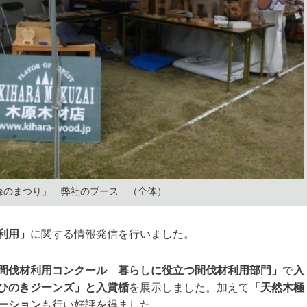
森のまつり」 弊社のブース （全体）
利用」
に関する情報発信を行いました。
間伐材利用コンクール 暮らしに役立つ間伐材利用部門」
で
入
ひのきジーンズ」と入賞楯
を展示しました。加えて
「天然木極
ーション
も行い好評を得ました。