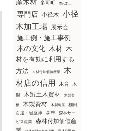
産木材
多可町
委託加工
小径
専門店
小径木
木加工場
展示会
施工例・施工事例
木の文化
木材
木
材を有効に利用する
木
方法
木材付加価値産業
材店の信用
木育
木
木製土木資材
製
木製看
木製資材
棚田
板
木製鳥居
森林
百選・岩座神
森林サー
森林付加価値産
ビス産業
業