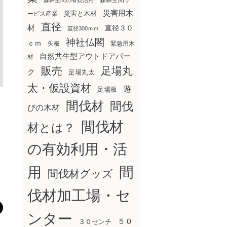
森林空間サ
森林空間の有効活用
災害用木
災害と木材
ービス産業
直径
材
直径３０
直径300ｍｍ
神社仏閣
ｃｍ
矢板
緊急用木
自然共生型アウトドアパー
材
販売
足場丸
ク
足場丸太
太・仮設資材
遊
足場板
間伐材
間伐
びの木材
間伐材
材とは？
の有効利用・活
間
用
間伐材グッズ
伐材加工場・セ
ンター
５０
３０センチ