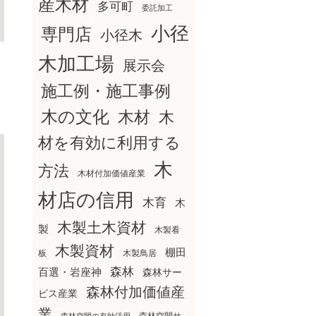
産木材
多可町
委託加工
小径
専門店
小径木
木加工場
展示会
施工例・施工事例
木の文化
木材
木
材を有効に利用する
木
方法
木材付加価値産業
材店の信用
木育
木
木製土木資材
製
木製看
木製資材
棚田
板
木製鳥居
森林
百選・岩座神
森林サー
森林付加価値産
ビス産業
業