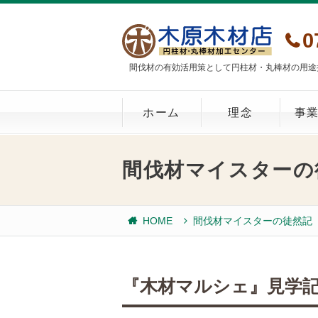
0
間伐材の有効活用策として円柱材・丸棒材の用途
ホーム
理念
事
間伐材マイスターの
HOME
間伐材マイスターの徒然記
『木材マルシェ』見学