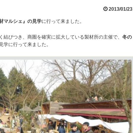
2013/01/23
材マルシェ』の見学
に行って来ました。
く結びつき、商圏を確実に拡大している製材所の主催で、
冬の
見学に行って来ました。