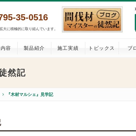
795-35-0516
拡大に積極的に取り組んでいます。
業内容
製品紹介
施工実績
トピックス
ブ
徒然記
『木材マルシェ』見学記
記