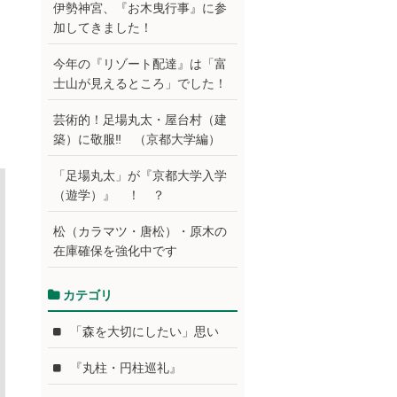
伊勢神宮、『お木曳行事』に参
加してきました！
今年の『リゾート配達』は「富
士山が見えるところ」でした！
芸術的！足場丸太・屋台村（建
築）に敬服‼ （京都大学編）
「足場丸太」が『京都大学入学
（遊学）』 ！ ？
松（カラマツ・唐松）・原木の
在庫確保を強化中です
カテゴリ
「森を大切にしたい」思い
『丸柱・円柱巡礼』