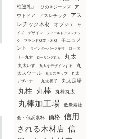
柱巡礼』
ア
ひのきジーンズ
アス
ウトドア
アスレチック
レチック木材
オブジェ
サ
イズ
デザイン
フィールドアスレチッ
モニュメ
ブランド林業・木材
ク
ント
ロータ
ラベンダーパーク多可
丸太
リー丸太
ローリング丸太
丸
丸太いす
丸太をデザインする
太スツール
丸太ステップ
丸太
丸太足場
丸太椅子
デザイナー
丸棒
丸柱
丸棒丸太
丸棒加工場
低炭素社
信用
価格
会・低炭素杯
される木材店
信