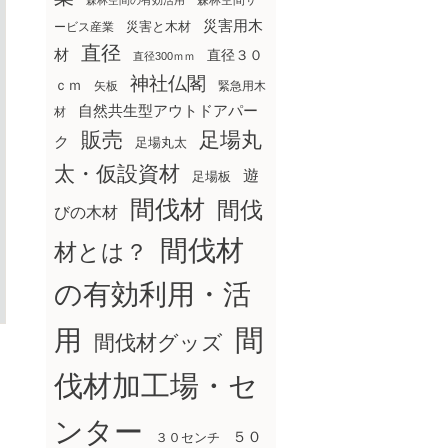
森林空間サ
森林空間の有効活用
災害用木
災害と木材
ービス産業
直径
材
直径３０
直径300ｍｍ
神社仏閣
ｃｍ
矢板
緊急用木
自然共生型アウトドアパー
材
販売
足場丸
ク
足場丸太
太・仮設資材
遊
足場板
間伐材
間伐
びの木材
間伐材
材とは？
の有効利用・活
間
用
間伐材グッズ
伐材加工場・セ
ンター
５０
３０センチ