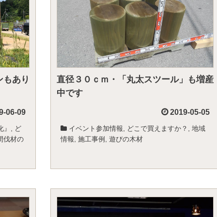
ンもあり
直径３０ｃｍ・「丸太スツール」も増産
中です
9-06-09
2019-05-05
化』
,
ど
イベント参加情報
,
どこで買えますか？
,
地域
間伐材の
情報
,
施工事例
,
遊びの木材