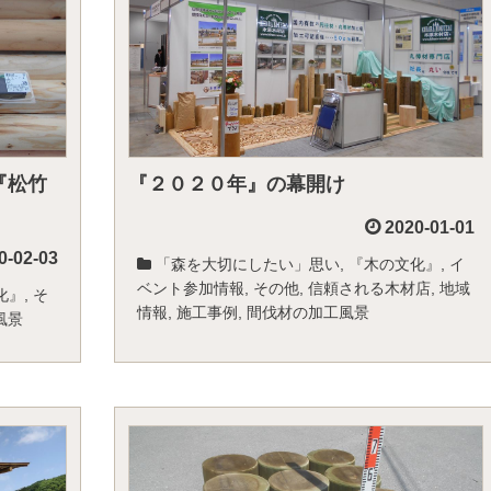
『松竹
『２０２０年』の幕開け
2020-01-01
0-02-03
「森を大切にしたい」思い
,
『木の文化』
,
イ
ベント参加情報
,
その他
,
信頼される木材店
,
地域
化』
,
そ
情報
,
施工事例
,
間伐材の加工風景
風景