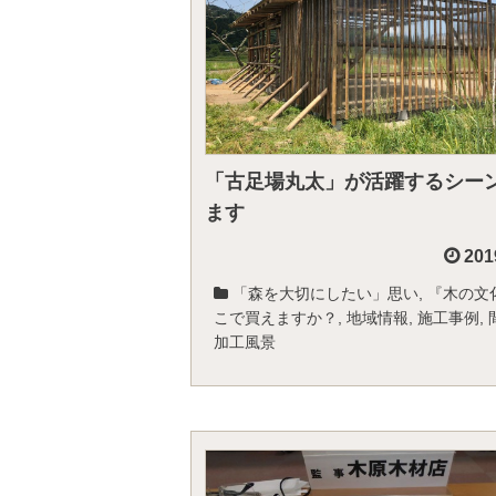
「古足場丸太」が活躍するシー
ます
201
「森を大切にしたい」思い
,
『木の文
こで買えますか？
,
地域情報
,
施工事例
,
加工風景