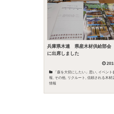
兵庫県木連 県産木材供給部会
に出席しました
201
「森を大切にしたい」思い
,
イベント
報
,
その他
,
リクルート
,
信頼される木材
情報