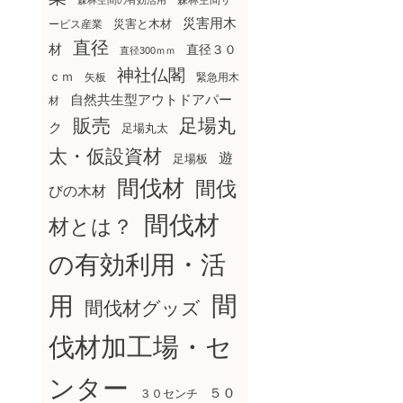
森林空間サ
森林空間の有効活用
災害用木
災害と木材
ービス産業
直径
材
直径３０
直径300ｍｍ
神社仏閣
ｃｍ
矢板
緊急用木
自然共生型アウトドアパー
材
販売
足場丸
ク
足場丸太
太・仮設資材
遊
足場板
間伐材
間伐
びの木材
間伐材
材とは？
の有効利用・活
間
用
間伐材グッズ
伐材加工場・セ
ンター
５０
３０センチ