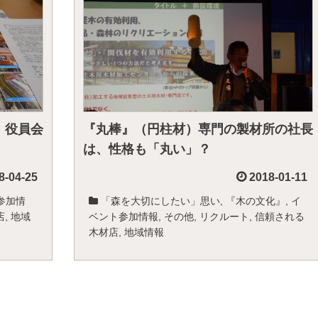
 役員会
『丸棒』（円柱材）専門の製材所の社長
は、性格も「丸い」？
8-04-25
2018-01-11
参加情
「森を大切にしたい」思い
,
『木の文化』
,
イ
店
,
地域
ベント参加情報
,
その他
,
リクルート
,
信頼される
木材店
,
地域情報