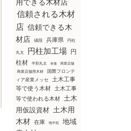
用できる木材店
信頼される木材
店
信頼できる木
材店
兵庫県
値段
円柱
円柱加工場
円
丸太
柱材
半割丸太
商業店舗
単価
国際フロンテ
商業店舗用木材
土木工事
ィア産業メッセ
等で使う木材
土木工事
土木
等で使われる木材
土木用
用仮設資材
木材
地域
在庫
地中杭