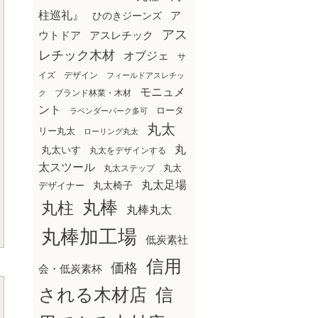
柱巡礼』
ア
ひのきジーンズ
アス
ウトドア
アスレチック
レチック木材
オブジェ
サ
イズ
デザイン
フィールドアスレチッ
モニュメ
ブランド林業・木材
ク
ント
ロータ
ラベンダーパーク多可
丸太
リー丸太
ローリング丸太
丸
丸太いす
丸太をデザインする
太スツール
丸太ステップ
丸太
丸太足場
丸太椅子
デザイナー
丸棒
丸柱
丸棒丸太
丸棒加工場
低炭素社
信用
価格
会・低炭素杯
される木材店
信