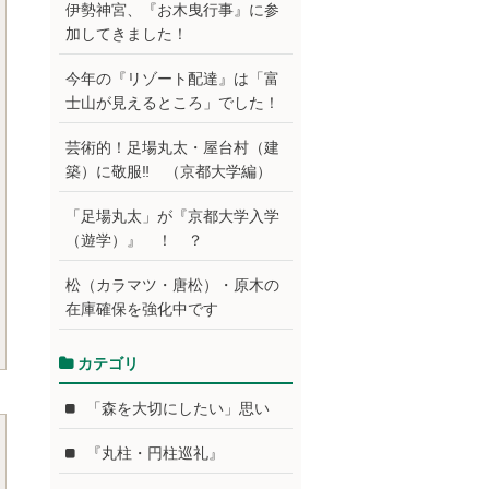
伊勢神宮、『お木曳行事』に参
加してきました！
今年の『リゾート配達』は「富
士山が見えるところ」でした！
芸術的！足場丸太・屋台村（建
築）に敬服‼ （京都大学編）
「足場丸太」が『京都大学入学
（遊学）』 ！ ？
松（カラマツ・唐松）・原木の
在庫確保を強化中です
カテゴリ
「森を大切にしたい」思い
『丸柱・円柱巡礼』