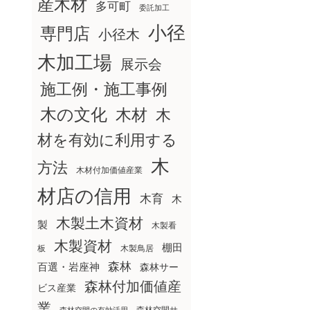
産木材
多可町
委託加工
小径
専門店
小径木
木加工場
展示会
施工例・施工事例
木の文化
木材
木
材を有効に利用する
木
方法
木材付加価値産業
材店の信用
木育
木
木製土木資材
製
木製看
木製資材
棚田
板
木製鳥居
森林
百選・岩座神
森林サー
森林付加価値産
ビス産業
業