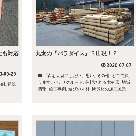
にも対応
丸太の『パラダイス』？出現！？
2020-07-07
0-09-29
「森を大切にしたい」思い
,
その他
,
どこで買
えますか？
,
リクルート
,
信頼される木材店
,
地域
事例
,
間伐
情報
,
施工事例
,
遊びの木材
,
間伐材の加工風景