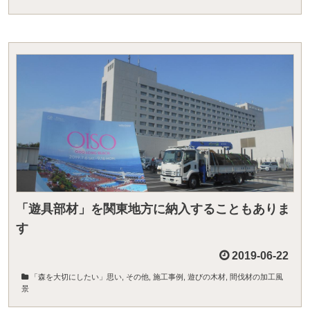
「遊具部材」を関東地方に納入することもありま
す
2019-06-22
「森を大切にしたい」思い
,
その他
,
施工事例
,
遊びの木材
,
間伐材の加工風
景