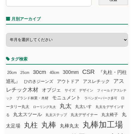
月別アーカイブ
タグ検索
CSR
30cm
300mm
『丸柱・円柱
20cm
25cm
40cm
アス
巡礼』
アウトドア
ひのきジーンズ
アスレチック
レチック木材
オブジェ
サイズ
デザイン
フィールドアスレチ
モニュメント
ロ
ブランド林業・木材
ック
ラベンダーパーク多可
丸太
丸太いす
ータリー丸太
丸太をデザインす
ローリング丸太
丸太スツール
丸
丸太椅子
る
丸太ステップ
丸太デザイナー
丸棒加工場
丸棒
丸柱
太足場
丸棒丸太