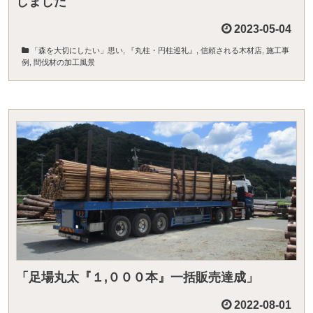
しました
2023-05-04
「森を大切にしたい」思い
,
『丸柱・円柱巡礼』
,
信頼される木材店
,
施工事
例
,
間伐材の加工風景
「足場丸太『１,０００本』一括販売達成」
2022-08-01