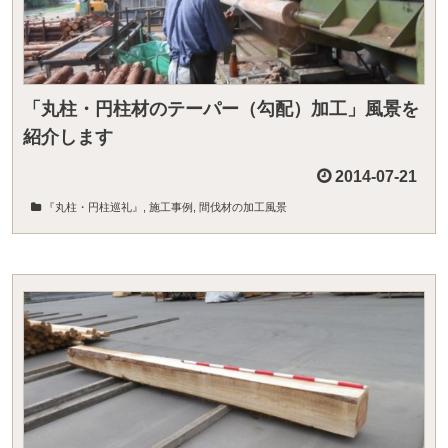
「丸柱・円柱材のテーパー（勾配）加工」風景を
紹介します
2014-07-21
『丸柱・円柱巡礼』
,
施工事例
,
間伐材の加工風景