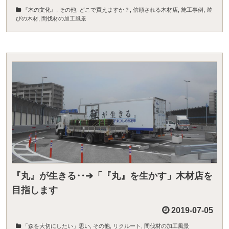
『木の文化』
,
その他
,
どこで買えますか？
,
信頼される木材店
,
施工事例
,
遊
びの木材
,
間伐材の加工風景
『丸』が生きる‥➔「『丸』を生かす」木材店を
目指します
2019-07-05
「森を大切にしたい」思い
,
その他
,
リクルート
,
間伐材の加工風景