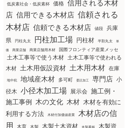
信用される木材
価格
低炭素社会・低炭素杯
信頼される
店
信用できる木材店
木材店
信頼できる木材店
兵庫
値段
円柱加工場
円柱材
県
円柱丸太
半割丸太
単
国際フロンティア産業メッセ
商業店舗用木材
商業店舗
価
土木工事等で使う木材
土木工事等で使われる
土木用木材
土木用仮設資材
在庫
木材
地域産木材
専門店
小
多可町
地中杭
委託加工
小径木加工場
施工例・
径木
展示会
木の文化
木材
施工事例
木材を有効に
木材店の信
利用する方法
木材付加価値産業
用
木製土木資材
木製資
木育
木製
木製看板