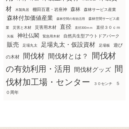
材
森林
棚田百選・岩座神
森林サービス産業
木製鳥居
森林付加価値産業
森林空間サービス産
森林空間の有効活用
直径
災害用木材
直径３０ｃｍ
災害と木材
業
直径300ｍｍ
神社仏閣
自然共生型アウトドアパーク
矢板
緊急用木材
販売
足場丸太・仮設資材
遊び
足場丸太
足場板
間伐材
間伐材
間伐材とは？
の木材
間
の有効利用・活用
間伐材グッズ
伐材加工場・センター
５
３０センチ
０周年