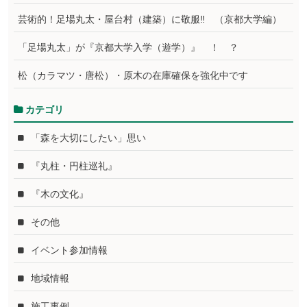
芸術的！足場丸太・屋台村（建築）に敬服‼ （京都大学編）
「足場丸太」が『京都大学入学（遊学）』 ！ ？
松（カラマツ・唐松）・原木の在庫確保を強化中です
カテゴリ
「森を大切にしたい」思い
『丸柱・円柱巡礼』
『木の文化』
その他
イベント参加情報
地域情報
施工事例