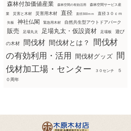
森林付加価値産業
森林空間サービス産
森林空間の有効活用
直径
災害用木材
直径３０ｃｍ
災害と木材
業
直径300ｍｍ
神社仏閣
自然共生型アウトドアパーク
矢板
緊急用木材
販売
足場丸太・仮設資材
遊び
足場丸太
足場板
間伐材
間伐材
間伐材とは？
の木材
間
の有効利用・活用
間伐材グッズ
伐材加工場・センター
５
３０センチ
０周年