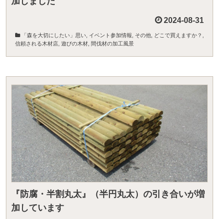
加しました
2024-08-31
「森を大切にしたい」思い
,
イベント参加情報
,
その他
,
どこで買えますか？
,
信頼される木材店
,
遊びの木材
,
間伐材の加工風景
『防腐・半割丸太』（半円丸太）の引き合いが増
加しています