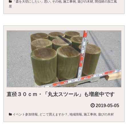
「森を大切にしたい」思い
,
その他
,
施工事例
,
遊びの木材
,
間伐材の加工風
景
直径３０ｃｍ・「丸太スツール」も増産中です
2019-05-05
イベント参加情報
,
どこで買えますか？
,
地域情報
,
施工事例
,
遊びの木材