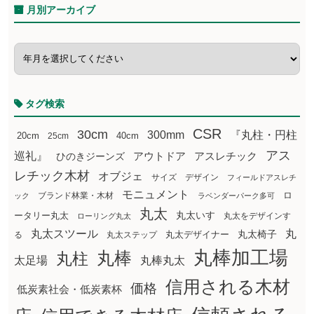
月別アーカイブ
タグ検索
CSR
30cm
300mm
『丸柱・円柱
20cm
25cm
40cm
アス
巡礼』
アウトドア
ひのきジーンズ
アスレチック
レチック木材
オブジェ
サイズ
デザイン
フィールドアスレチ
モニュメント
ロ
ブランド林業・木材
ック
ラベンダーパーク多可
丸太
丸太いす
ータリー丸太
丸太をデザインす
ローリング丸太
丸太スツール
丸
丸太椅子
る
丸太ステップ
丸太デザイナー
丸棒加工場
丸棒
丸柱
太足場
丸棒丸太
信用される木材
価格
低炭素社会・低炭素杯