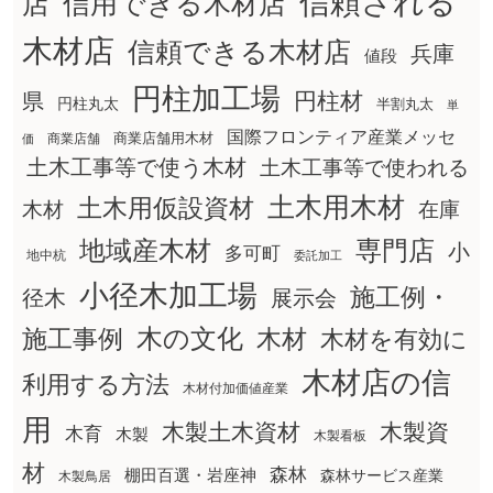
信頼される
店
信用できる木材店
木材店
信頼できる木材店
兵庫
値段
円柱加工場
円柱材
県
円柱丸太
半割丸太
単
国際フロンティア産業メッセ
商業店舗用木材
商業店舗
価
土木工事等で使う木材
土木工事等で使われる
土木用木材
土木用仮設資材
在庫
木材
地域産木材
専門店
小
多可町
地中杭
委託加工
小径木加工場
施工例・
径木
展示会
木の文化
木材
施工事例
木材を有効に
木材店の信
利用する方法
木材付加価値産業
用
木製土木資材
木製資
木育
木製
木製看板
材
森林
棚田百選・岩座神
森林サービス産業
木製鳥居