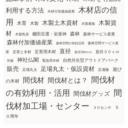
木材店の信
利用する方法
木材付加価値産業
用
木製土木資材
木製資
木育
木製
木製看板
材
森林
棚田百選・岩座神
森林サービス産業
木製鳥居
森林付加価値産業
森林空間サービス産
森林空間の有効活用
直径
災害用木材
直径３０ｃｍ
災害と木材
業
直径300ｍｍ
神社仏閣
自然共生型アウトドアパーク
矢板
緊急用木材
販売
足場丸太・仮設資材
遊び
足場丸太
足場板
間伐材
間伐材
間伐材とは？
の木材
間
の有効利用・活用
間伐材グッズ
伐材加工場・センター
５
３０センチ
０周年