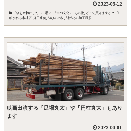
2023-06-12
「森を大切にしたい」思い
,
『木の文化』
,
その他
,
どこで買えますか？
,
信
頼される木材店
,
施工事例
,
遊びの木材
,
間伐材の加工風景
映画出演する「足場丸太」や「円柱丸太」もあり
ます
2023-06-01