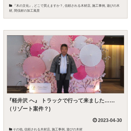
『木の文化』
,
どこで買えますか？
,
信頼される木材店
,
施工事例
,
遊びの木
材
,
間伐材の加工風景
『軽井沢 へ』 トラックで行って来ました……
（リゾート案件？)
2023-04-30
その他
,
信頼される木材店
,
施工事例
,
遊びの木材