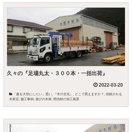
久々の『足場丸太・３００本・一括出荷』
2022-03-20
「森を大切にしたい」思い
,
『木の文化』
,
どこで買えますか？
,
信頼される
木材店
,
施工事例
,
遊びの木材
,
間伐材の加工風景