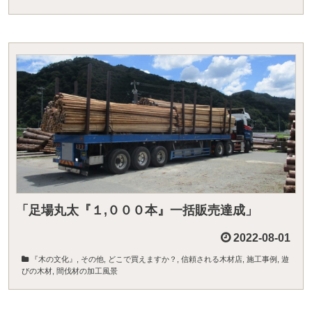
「足場丸太『１,０００本』一括販売達成」
2022-08-01
『木の文化』
,
その他
,
どこで買えますか？
,
信頼される木材店
,
施工事例
,
遊
びの木材
,
間伐材の加工風景