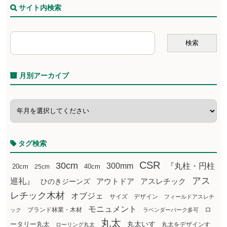
サイト内検索
月別アーカイブ
タグ検索
CSR
30cm
300mm
『丸柱・円柱
20cm
25cm
40cm
アス
巡礼』
アウトドア
ひのきジーンズ
アスレチック
レチック木材
オブジェ
サイズ
デザイン
フィールドアスレチ
モニュメント
ロ
ブランド林業・木材
ック
ラベンダーパーク多可
丸太
丸太いす
ータリー丸太
丸太をデザインす
ローリング丸太