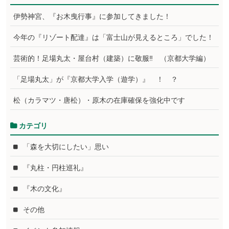
伊勢神宮、『お木曳行事』に参加してきました！
今年の『リゾート配達』は「富士山が見えるところ」でした！
芸術的！足場丸太・屋台村（建築）に敬服‼ （京都大学編）
「足場丸太」が『京都大学入学（遊学）』 ！ ？
松（カラマツ・唐松）・原木の在庫確保を強化中です
カテゴリ
「森を大切にしたい」思い
『丸柱・円柱巡礼』
『木の文化』
その他