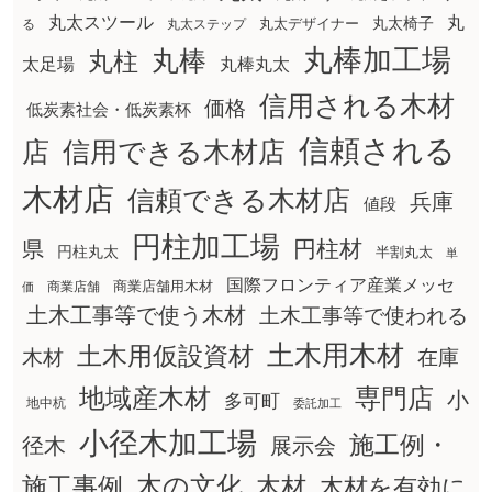
丸太スツール
丸
丸太椅子
る
丸太ステップ
丸太デザイナー
丸棒加工場
丸棒
丸柱
太足場
丸棒丸太
信用される木材
価格
低炭素社会・低炭素杯
信頼される
店
信用できる木材店
木材店
信頼できる木材店
兵庫
値段
円柱加工場
円柱材
県
円柱丸太
半割丸太
単
国際フロンティア産業メッセ
商業店舗用木材
商業店舗
価
土木工事等で使う木材
土木工事等で使われる
土木用木材
土木用仮設資材
在庫
木材
地域産木材
専門店
小
多可町
地中杭
委託加工
小径木加工場
施工例・
径木
展示会
木の文化
木材
施工事例
木材を有効に