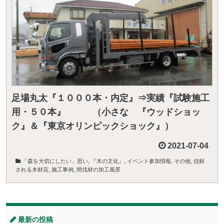
足場丸太『１０００本・内定』⇒実績『試験施工
用・５０本』 （小さな 『ウッドショッ
ク』＆『東京オリンピックショック』）
2021-07-04
「森を大切にしたい」思い
,
『木の文化』
,
イベント参加情報
,
その他
,
信頼
される木材店
,
施工事例
,
間伐材の加工風景
最新の投稿