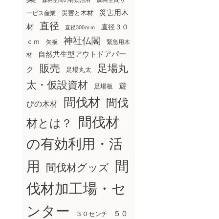
森林空間サ
森林空間の有効活用
災害用木
災害と木材
ービス産業
直径
材
直径３０
直径300ｍｍ
神社仏閣
ｃｍ
矢板
緊急用木
自然共生型アウトドアパー
材
販売
足場丸
ク
足場丸太
太・仮設資材
遊
足場板
間伐材
間伐
びの木材
間伐材
材とは？
の有効利用・活
間
用
間伐材グッズ
伐材加工場・セ
ンター
５０
３０センチ