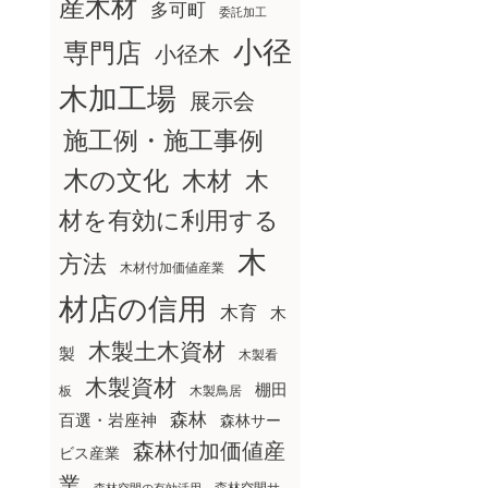
産木材
多可町
委託加工
小径
専門店
小径木
木加工場
展示会
施工例・施工事例
木の文化
木材
木
材を有効に利用する
木
方法
木材付加価値産業
材店の信用
木育
木
木製土木資材
製
木製看
木製資材
棚田
板
木製鳥居
森林
百選・岩座神
森林サー
森林付加価値産
ビス産業
業