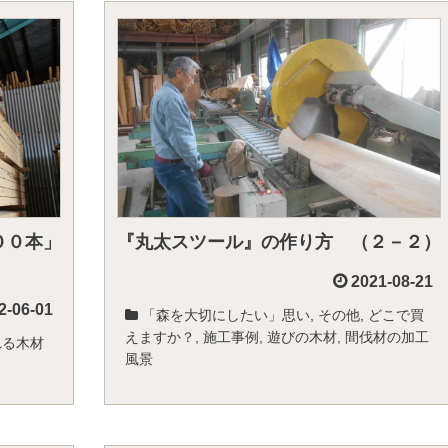
００本」
『丸太スツール』の作り方 （２－２）
2021-08-21
2-06-01
「森を大切にしたい」思い
,
その他
,
どこで買
えますか？
,
施工事例
,
遊びの木材
,
間伐材の加工
れる木材
風景