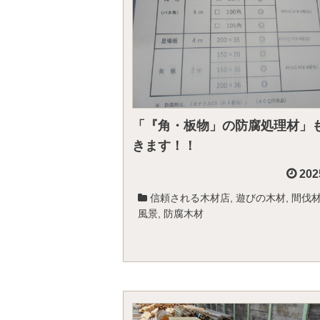
「『角・板物」の防腐処理材」
きます！！
202
信頼される木材店
,
遊びの木材
,
間伐
風景
,
防腐木材