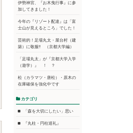
伊勢神宮、『お木曳行事』に参
加してきました！
今年の『リゾート配達』は「富
士山が見えるところ」でした！
芸術的！足場丸太・屋台村（建
築）に敬服‼ （京都大学編）
「足場丸太」が『京都大学入学
（遊学）』 ！ ？
松（カラマツ・唐松）・原木の
在庫確保を強化中です
カテゴリ
「森を大切にしたい」思い
『丸柱・円柱巡礼』