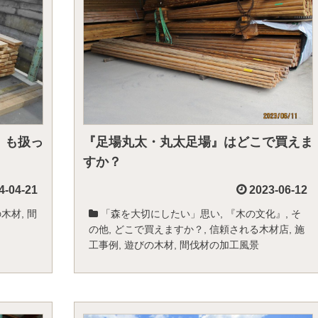
』も扱っ
『足場丸太・丸太足場』はどこで買えま
すか？
4-04-21
2023-06-12
の木材
,
間
「森を大切にしたい」思い
,
『木の文化』
,
そ
の他
,
どこで買えますか？
,
信頼される木材店
,
施
工事例
,
遊びの木材
,
間伐材の加工風景