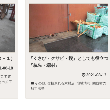
２－１）
『くさび・クサビ・楔』としても役立つ
『杭先・端材』
1-08-18
2021-08-13
どこで買
材の加工
その他
,
信頼される木材店
,
地域情報
,
間伐材の
加工風景