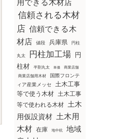
用できる木材店
信頼される木材
店
信頼できる木
材店
兵庫県
値段
円柱
円柱加工場
円
丸太
柱材
半割丸太
商業店舗
単価
国際フロンテ
商業店舗用木材
土木工事
ィア産業メッセ
等で使う木材
土木工事
土木
等で使われる木材
土木用
用仮設資材
木材
地域
在庫
地中杭