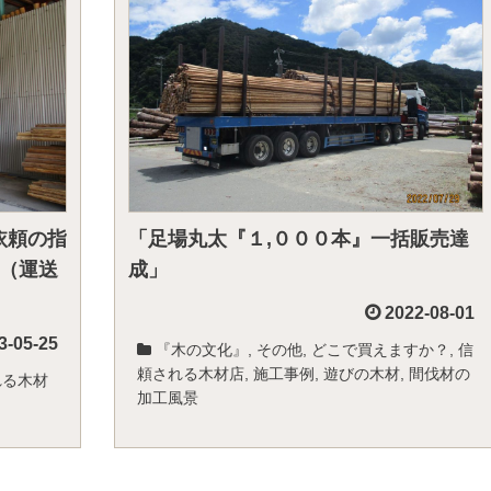
依頼の指
「足場丸太『１,０００本』一括販売達
（運送
成」
2022-08-01
3-05-25
『木の文化』
,
その他
,
どこで買えますか？
,
信
頼される木材店
,
施工事例
,
遊びの木材
,
間伐材の
れる木材
加工風景