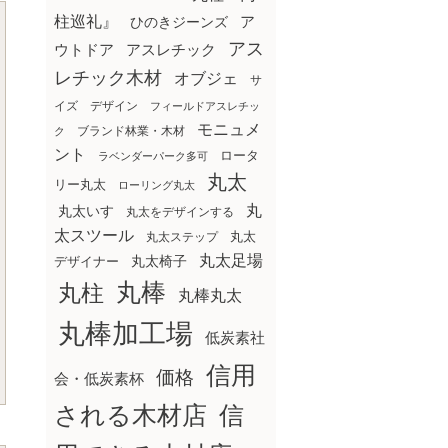
柱巡礼』
ア
ひのきジーンズ
アス
ウトドア
アスレチック
レチック木材
オブジェ
サ
イズ
デザイン
フィールドアスレチッ
モニュメ
ブランド林業・木材
ク
ント
ロータ
ラベンダーパーク多可
丸太
リー丸太
ローリング丸太
丸
丸太いす
丸太をデザインする
太スツール
丸太ステップ
丸太
丸太足場
丸太椅子
デザイナー
丸棒
丸柱
丸棒丸太
丸棒加工場
低炭素社
信用
価格
会・低炭素杯
される木材店
信