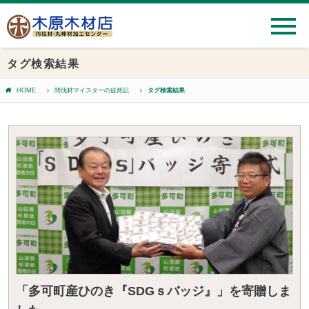
タグ検索結果
HOME
間伐材マイスターの徒然記
タグ検索結果
「多可町産ひのき『SDGｓバッジ』」を寄贈しま