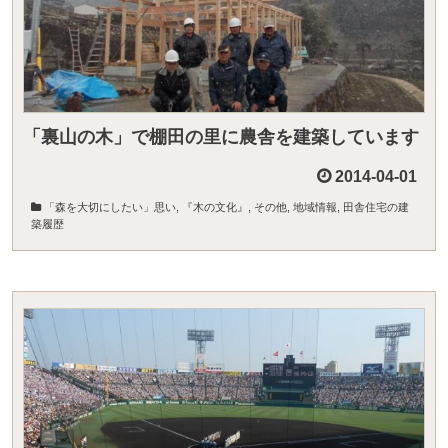
「裏山の木」で棚田の里に農舎を建築しています
2014-04-01
「森を大切にしたい」思い
,
『木の文化』
,
その他
,
地域情報
,
田舎住宅の建
築履歴