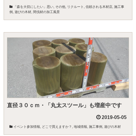
「森を大切にしたい」思い
,
その他
,
リクルート
,
信頼される木材店
,
施工事
例
,
遊びの木材
,
間伐材の加工風景
直径３０ｃｍ・「丸太スツール」も増産中です
2019-05-05
イベント参加情報
,
どこで買えますか？
,
地域情報
,
施工事例
,
遊びの木材