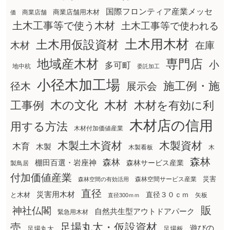
国際フロンティア産業メッセ
商業店舗用木材
商業店舗
価
土木工事等で使う木材
土木工事等で使われる
土木用木材
土木用仮設資材
在庫
木材
地域産木材
専門店
小
多可町
地中杭
委託加工
小径木加工場
施工例・施
径木
展示会
木の文化
工事例
木材
木材を有効に利
木材店の信用
用する方法
木材付加価値産業
木製土木資材
木製資材
木育
木製
木製看板
木
森林
森林
棚田百選・岩座神
森林サービス産業
製鳥居
付加価値産業
災害
森林空間サービス産業
森林空間の有効活用
直径
災害用木材
直径３０ｃｍ
と木材
矢板
直径300ｍｍ
販
神社仏閣
自然共生型アウトドアパーク
緊急用木材
売
足場丸太・仮設資材
遊びの
足場丸太
足場板