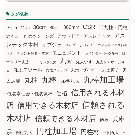
タグ検索
CSR
30cm
300mm
『丸柱・円柱
20cm
25cm
40cm
アス
巡礼』
アウトドア
ひのきジーンズ
アスレチック
レチック木材
オブジェ
サイズ
デザイン
フィールドアスレチ
モニュメント
ロ
ブランド林業・木材
ック
ラベンダーパーク多可
丸太
丸太いす
ータリー丸太
丸太をデザインす
ローリング丸太
丸太スツール
丸
丸太椅子
る
丸太ステップ
丸太デザイナー
丸棒加工場
丸棒
丸柱
太足場
丸棒丸太
信用される木材
価格
低炭素社会・低炭素杯
信頼される
店
信用できる木材店
木材店
信頼できる木材店
兵庫
値段
円柱加工場
円柱材
県
円柱丸太
半割丸太
単