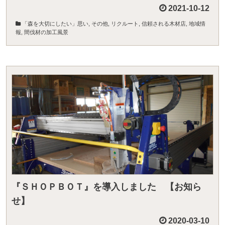
2021-10-12
「森を大切にしたい」思い
,
その他
,
リクルート
,
信頼される木材店
,
地域情
報
,
間伐材の加工風景
『ＳＨＯＰＢＯＴ』を導入しました 【お知ら
せ】
2020-03-10