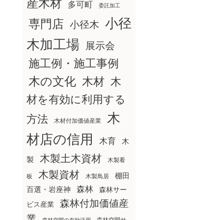
産木材
多可町
委託加工
小径
専門店
小径木
木加工場
展示会
施工例・施工事例
木の文化
木材
木
材を有効に利用する
木
方法
木材付加価値産業
材店の信用
木育
木
木製土木資材
製
木製看
木製資材
棚田
板
木製鳥居
森林
百選・岩座神
森林サー
森林付加価値産
ビス産業
業