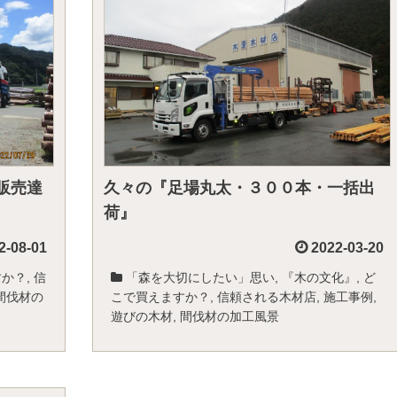
販売達
久々の『足場丸太・３００本・一括出
荷』
2-08-01
2022-03-20
すか？
,
信
「森を大切にしたい」思い
,
『木の文化』
,
ど
間伐材の
こで買えますか？
,
信頼される木材店
,
施工事例
,
遊びの木材
,
間伐材の加工風景