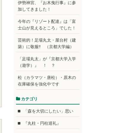
伊勢神宮、『お木曳行事』に参
加してきました！
今年の『リゾート配達』は「富
士山が見えるところ」でした！
芸術的！足場丸太・屋台村（建
築）に敬服‼ （京都大学編）
「足場丸太」が『京都大学入学
（遊学）』 ！ ？
松（カラマツ・唐松）・原木の
在庫確保を強化中です
カテゴリ
「森を大切にしたい」思い
『丸柱・円柱巡礼』