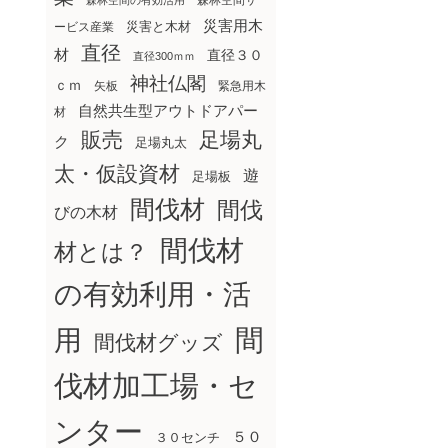
森林空間サ
森林空間の有効活用
災害用木
災害と木材
ービス産業
直径
材
直径３０
直径300ｍｍ
神社仏閣
ｃｍ
矢板
緊急用木
自然共生型アウトドアパー
材
販売
足場丸
ク
足場丸太
太・仮設資材
遊
足場板
間伐材
間伐
びの木材
間伐材
材とは？
の有効利用・活
間
用
間伐材グッズ
伐材加工場・セ
ンター
５０
３０センチ