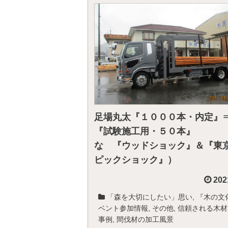
足場丸太『１０００本・内定』
『試験施工用・５０本』 
な 『ウッドショック』＆『東
ピックショック』）
202
「森を大切にしたい」思い
,
『木の文
ベント参加情報
,
その他
,
信頼される木材
事例
,
間伐材の加工風景