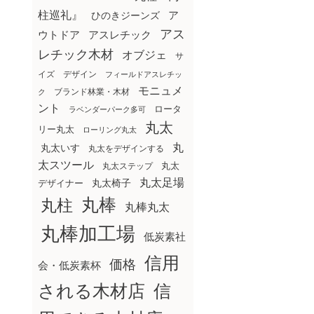
柱巡礼』
ア
ひのきジーンズ
アス
ウトドア
アスレチック
レチック木材
オブジェ
サ
イズ
デザイン
フィールドアスレチッ
モニュメ
ブランド林業・木材
ク
ント
ロータ
ラベンダーパーク多可
丸太
リー丸太
ローリング丸太
丸
丸太いす
丸太をデザインする
太スツール
丸太ステップ
丸太
丸太足場
丸太椅子
デザイナー
丸棒
丸柱
丸棒丸太
丸棒加工場
低炭素社
信用
価格
会・低炭素杯
される木材店
信