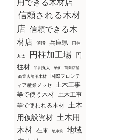
用できる木材店
信頼される木材
店
信頼できる木
材店
兵庫県
値段
円柱
円柱加工場
円
丸太
柱材
半割丸太
商業店舗
単価
国際フロンテ
商業店舗用木材
土木工事
ィア産業メッセ
等で使う木材
土木工事
土木
等で使われる木材
土木用
用仮設資材
木材
地域
在庫
地中杭