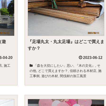
（遊
『足場丸太・丸太足場』はどこで買えま
すか？
6-04-20
2023-06-12
店
,
施工
「森を大切にしたい」思い
,
『木の文化』
,
そ
の他
,
どこで買えますか？
,
信頼される木材店
,
施
工事例
,
遊びの木材
,
間伐材の加工風景