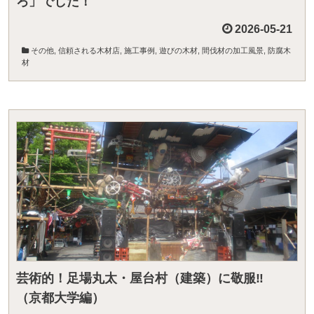
ろ」でした！
2026-05-21
その他
,
信頼される木材店
,
施工事例
,
遊びの木材
,
間伐材の加工風景
,
防腐木
材
芸術的！足場丸太・屋台村（建築）に敬服‼
（京都大学編）