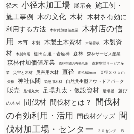
小径木加工場
施工例・
径木
展示会
木の文化
木材
施工事例
木材を有効に
木材店の信
利用する方法
木材付加価値産業
用
木製土木資材
木製資
木育
木製
木製看板
材
森林
棚田百選・岩座神
森林サービス産業
木製鳥居
森林付加価値産業
森林空間サービス産
森林空間の有効活用
直径
災害用木材
直径３０ｃｍ
災害と木材
業
直径300ｍｍ
神社仏閣
自然共生型アウトドアパーク
矢板
緊急用木材
販売
足場丸太・仮設資材
遊び
足場丸太
足場板
間伐材
間伐材
間伐材とは？
の木材
間
の有効利用・活用
間伐材グッズ
伐材加工場・センター
５
３０センチ