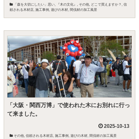
「森を大切にしたい」思い
,
『木の文化』
,
その他
,
どこで買えますか？
,
信
頼される木材店
,
施工事例
,
遊びの木材
,
間伐材の加工風景
「大阪・関西万博」で使われた木にお別れに行っ
て来ました。
2025-10-13
その他
,
信頼される木材店
,
施工事例
,
遊びの木材
,
間伐材の加工風景