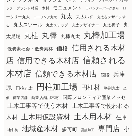
サイズ
デザイン
フィールドアスレチ
モニュメント
ロ
ブランド林業・木材
ック
ラベンダーパーク多可
丸太
丸太いす
ータリー丸太
丸太をデザインす
ローリング丸太
丸太スツール
丸
丸太椅子
る
丸太ステップ
丸太デザイナー
丸棒加工場
丸棒
丸柱
太足場
丸棒丸太
信用される木材
価格
低炭素社会・低炭素杯
信頼される
店
信用できる木材店
木材店
信頼できる木材店
兵庫
値段
円柱加工場
円柱材
県
円柱丸太
半割丸太
単
国際フロンティア産業メッセ
商業店舗用木材
商業店舗
価
土木工事等で使う木材
土木工事等で使われる
土木用木材
土木用仮設資材
在庫
木材
地域産木材
専門店
小
多可町
地中杭
委託加工