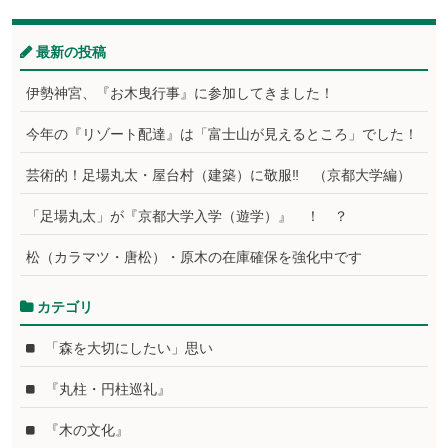
最新の投稿
伊勢神宮、『お木曳行事』に参加してきました！
今年の『リゾート配達』は「富士山が見えるところ」でした！
芸術的！足場丸太・屋台村（建築）に敬服‼ （京都大学編）
「足場丸太」が『京都大学入学（遊学）』 ！ ？
松（カラマツ・唐松）・原木の在庫確保を強化中です
カテゴリ
「森を大切にしたい」思い
『丸柱・円柱巡礼』
『木の文化』