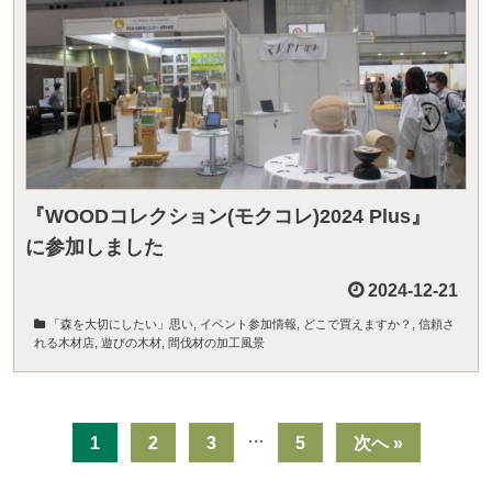
『WOODコレクション(モクコレ)2024 Plus』
に参加しました
2024-12-21
「森を大切にしたい」思い
,
イベント参加情報
,
どこで買えますか？
,
信頼さ
れる木材店
,
遊びの木材
,
間伐材の加工風景
…
1
2
3
5
次へ »