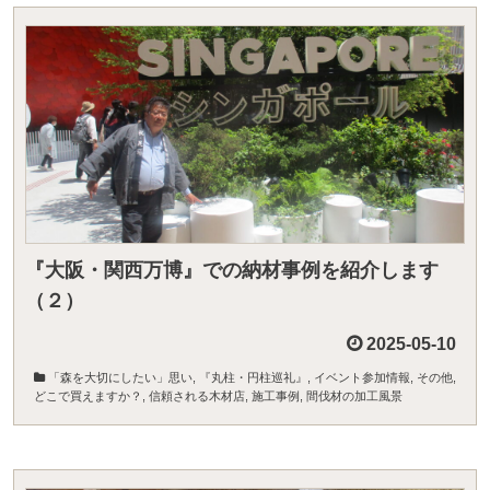
『大阪・関西万博』での納材事例を紹介します
（２）
2025-05-10
「森を大切にしたい」思い
,
『丸柱・円柱巡礼』
,
イベント参加情報
,
その他
,
どこで買えますか？
,
信頼される木材店
,
施工事例
,
間伐材の加工風景