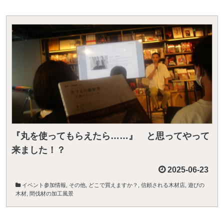
『丸を使ってもらえたら……』 と思ってやって
来ました！？
2025-06-23
イベント参加情報
,
その他
,
どこで買えますか？
,
信頼される木材店
,
遊びの
木材
,
間伐材の加工風景