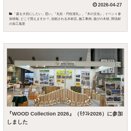
2026-04-27
「森を大切にしたい」思い
,
『丸柱・円柱巡礼』
,
『木の文化』
,
イベント参
加情報
,
どこで買えますか？
,
信頼される木材店
,
施工事例
,
遊びの木材
,
間伐材
の加工風景
『WOOD Collection 2026』（ﾓｸｺﾚ2026）に参加
しました