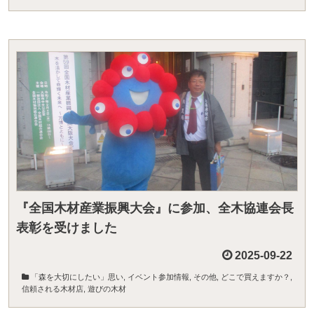
『全国木材産業振興大会』に参加、全木協連会長
表彰を受けました
2025-09-22
「森を大切にしたい」思い
,
イベント参加情報
,
その他
,
どこで買えますか？
,
信頼される木材店
,
遊びの木材