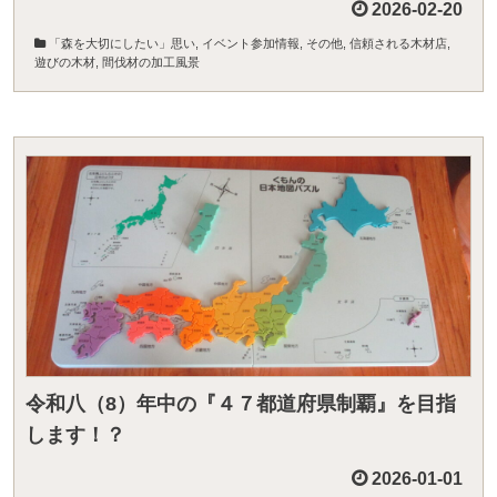
2026-02-20
「森を大切にしたい」思い
,
イベント参加情報
,
その他
,
信頼される木材店
,
遊びの木材
,
間伐材の加工風景
令和八（8）年中の『４７都道府県制覇』を目指
します！？
2026-01-01