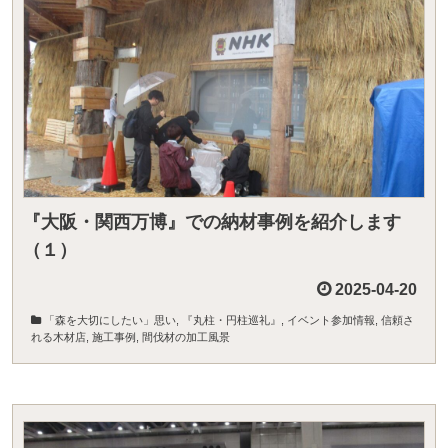
『大阪・関西万博』での納材事例を紹介します
（１）
2025-04-20
「森を大切にしたい」思い
,
『丸柱・円柱巡礼』
,
イベント参加情報
,
信頼さ
れる木材店
,
施工事例
,
間伐材の加工風景