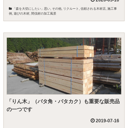
「森を大切にしたい」思い
,
その他
,
リクルート
,
信頼される木材店
,
施工事
例
,
遊びの木材
,
間伐材の加工風景
「りん木」（バタ角・バタカク）も重要な販売品
の一つです
2019-07-16