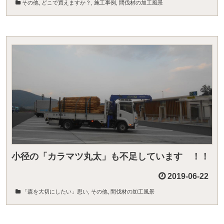
その他
,
どこで買えますか？
,
施工事例
,
間伐材の加工風景
小径の「カラマツ丸太」も不足しています ！！
2019-06-22
「森を大切にしたい」思い
,
その他
,
間伐材の加工風景