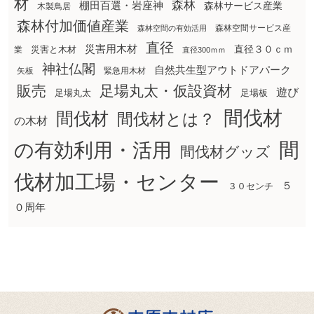
材
森林
棚田百選・岩座神
森林サービス産業
木製鳥居
森林付加価値産業
森林空間サービス産
森林空間の有効活用
直径
災害用木材
直径３０ｃｍ
災害と木材
業
直径300ｍｍ
神社仏閣
自然共生型アウトドアパーク
矢板
緊急用木材
販売
足場丸太・仮設資材
遊び
足場丸太
足場板
間伐材
間伐材
間伐材とは？
の木材
間
の有効利用・活用
間伐材グッズ
伐材加工場・センター
５
３０センチ
０周年