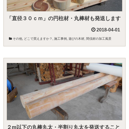
「直径３０ｃｍ」の円柱材・丸棒材も発送します
2018-04-01
その他
,
どこで買えますか？
,
施工事例
,
遊びの木材
,
間伐材の加工風景
２m以下の丸棒丸太・半割り丸太を発送すること