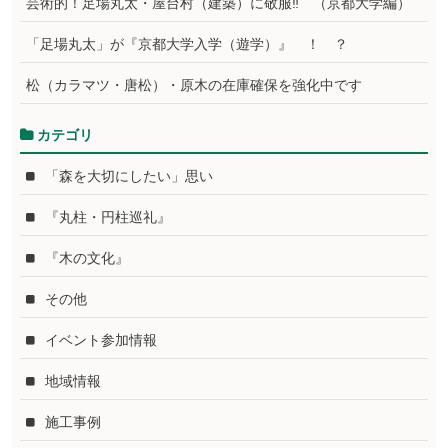
芸術的！足場丸太・屋台村（建築）に敬服‼ （京都大学編）
「足場丸太」が『京都大学入学（遊学）』 ！ ？
松（カラマツ・唐松）・原木の在庫確保を強化中です
カテゴリ
「森を大切にしたい」思い
『丸柱・円柱巡礼』
『木の文化』
その他
イベント参加情報
地域情報
施工事例