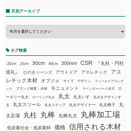
月別アーカイブ
タグ検索
CSR
30cm
300mm
『丸柱・円柱
20cm
25cm
40cm
アス
巡礼』
アウトドア
ひのきジーンズ
アスレチック
レチック木材
オブジェ
サイズ
デザイン
フィールドアスレチ
モニュメント
ロ
ブランド林業・木材
ック
ラベンダーパーク多可
丸太
丸太いす
ータリー丸太
丸太をデザインす
ローリング丸太
丸太スツール
丸
丸太椅子
る
丸太ステップ
丸太デザイナー
丸棒加工場
丸棒
丸柱
太足場
丸棒丸太
信用される木材
価格
低炭素社会・低炭素杯