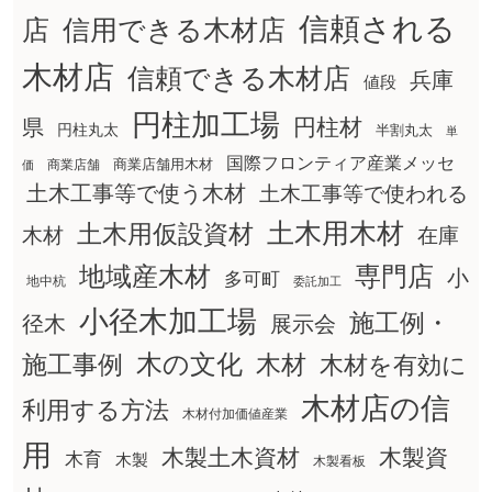
信頼される
店
信用できる木材店
木材店
信頼できる木材店
兵庫
値段
円柱加工場
円柱材
県
円柱丸太
半割丸太
単
国際フロンティア産業メッセ
商業店舗用木材
商業店舗
価
土木工事等で使う木材
土木工事等で使われる
土木用木材
土木用仮設資材
在庫
木材
地域産木材
専門店
小
多可町
地中杭
委託加工
小径木加工場
施工例・
径木
展示会
木の文化
木材
施工事例
木材を有効に
木材店の信
利用する方法
木材付加価値産業
用
木製土木資材
木製資
木育
木製
木製看板