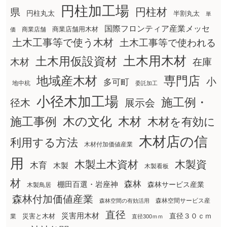
円柱加工場
円柱材
県
円柱丸太
半割丸太
単
国際フロンティア産業メッセ
商業店舗用木材
商業店舗
価
土木工事等で使う木材
土木工事等で使われる
土木用木材
土木用仮設資材
在庫
木材
地域産木材
専門店
小
多可町
地中杭
委託加工
小径木加工場
施工例・
径木
展示会
木の文化
木材
施工事例
木材を有効に
木材店の信
利用する方法
木材付加価値産業
用
木製土木資材
木製資
木育
木製
木製看板
材
森林
棚田百選・岩座神
森林サービス産業
木製鳥居
森林付加価値産業
森林空間サービス産
森林空間の有効活用
直径
災害用木材
直径３０ｃｍ
災害と木材
業
直径300ｍｍ