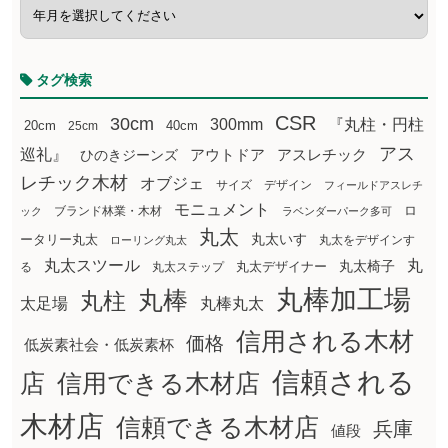
タグ検索
CSR
30cm
300mm
『丸柱・円柱
20cm
25cm
40cm
アス
巡礼』
アウトドア
ひのきジーンズ
アスレチック
レチック木材
オブジェ
サイズ
デザイン
フィールドアスレチ
モニュメント
ロ
ブランド林業・木材
ック
ラベンダーパーク多可
丸太
丸太いす
ータリー丸太
丸太をデザインす
ローリング丸太
丸太スツール
丸
丸太椅子
る
丸太ステップ
丸太デザイナー
丸棒加工場
丸棒
丸柱
太足場
丸棒丸太
信用される木材
価格
低炭素社会・低炭素杯
信頼される
店
信用できる木材店
木材店
信頼できる木材店
兵庫
値段