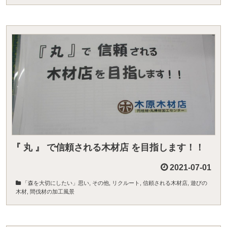
『 丸 』 で信頼される木材店 を目指します！！
2021-07-01
「森を大切にしたい」思い
,
その他
,
リクルート
,
信頼される木材店
,
遊びの
木材
,
間伐材の加工風景