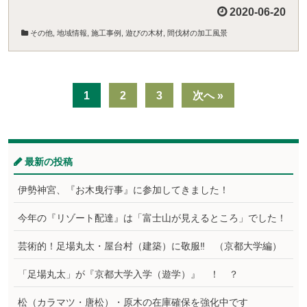
2020-06-20
その他
,
地域情報
,
施工事例
,
遊びの木材
,
間伐材の加工風景
1
2
3
次へ »
最新の投稿
伊勢神宮、『お木曳行事』に参加してきました！
今年の『リゾート配達』は「富士山が見えるところ」でした！
芸術的！足場丸太・屋台村（建築）に敬服‼ （京都大学編）
「足場丸太」が『京都大学入学（遊学）』 ！ ？
松（カラマツ・唐松）・原木の在庫確保を強化中です