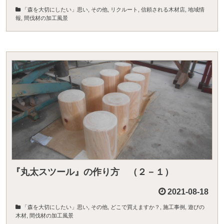
「森を大切にしたい」思い
,
その他
,
リクルート
,
信頼される木材店
,
地域情
報
,
間伐材の加工風景
『丸太スツール』の作り方 （２－１）
2021-08-18
「森を大切にしたい」思い
,
その他
,
どこで買えますか？
,
施工事例
,
遊びの
木材
,
間伐材の加工風景