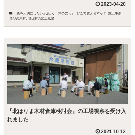
2023-04-20
「森を大切にしたい」思い
,
『木の文化』
,
どこで買えますか？
,
施工事例
,
遊びの木材
,
間伐材の加工風景
『北はりま木材倉庫検討会』の工場視察を受け入
れました
2021-10-12