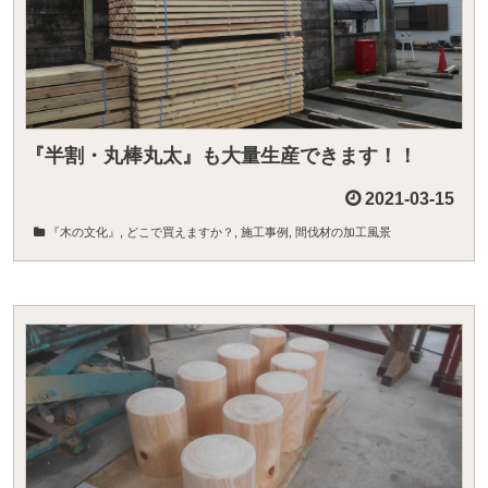
『半割・丸棒丸太』も大量生産できます！！
2021-03-15
『木の文化』
,
どこで買えますか？
,
施工事例
,
間伐材の加工風景