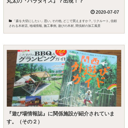
丸太の『パラダイス』？出現！？
2020-07-07
「森を大切にしたい」思い
,
その他
,
どこで買えますか？
,
リクルート
,
信頼
される木材店
,
地域情報
,
施工事例
,
遊びの木材
,
間伐材の加工風景
『遊び場情報誌』に関係施設が紹介されていま
す。（その２）