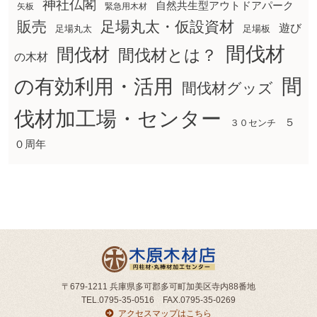
神社仏閣
自然共生型アウトドアパーク
矢板
緊急用木材
販売
足場丸太・仮設資材
遊び
足場丸太
足場板
間伐材
間伐材
間伐材とは？
の木材
間
の有効利用・活用
間伐材グッズ
伐材加工場・センター
５
３０センチ
０周年
〒679-1211 兵庫県多可郡多可町加美区寺内88番地
TEL.0795-35-0516 FAX.0795-35-0269
アクセスマップはこちら