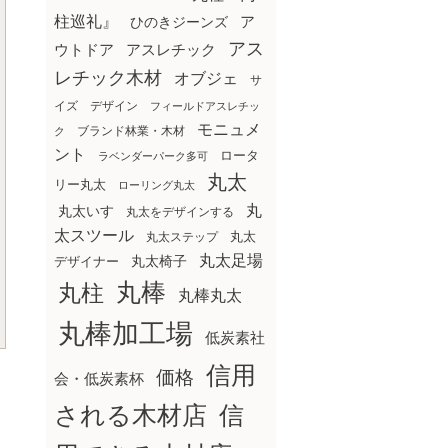
柱巡礼』
ア
ひのきジーンズ
アス
ウトドア
アスレチック
レチック木材
オブジェ
サ
イズ
デザイン
フィールドアスレチッ
モニュメ
ブランド林業・木材
ク
ント
ロータ
ラベンダーパーク多可
丸太
リー丸太
ローリング丸太
丸
丸太いす
丸太をデザインする
太スツール
丸太ステップ
丸太
丸太足場
丸太椅子
デザイナー
丸棒
丸柱
丸棒丸太
丸棒加工場
低炭素社
信用
価格
会・低炭素杯
される木材店
信