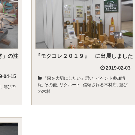
材」の注
『モクコレ２０１９』 に出展しました
2019-02-03
9-04-15
「森を大切にしたい」思い
,
イベント参加情
報
,
その他
,
リクルート
,
信頼される木材店
,
遊び
例
,
遊びの
の木材