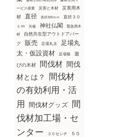
森林空間サ
森林空間の有効活用
災害用木
災害と木材
ービス産業
直径
材
直径３０
直径300ｍｍ
神社仏閣
ｃｍ
矢板
緊急用木
自然共生型アウトドアパー
材
販売
足場丸
ク
足場丸太
太・仮設資材
遊
足場板
間伐材
間伐
びの木材
間伐材
材とは？
の有効利用・活
間
用
間伐材グッズ
伐材加工場・セ
ンター
５０
３０センチ