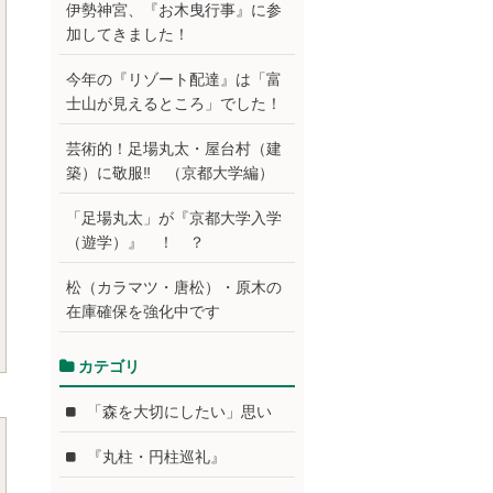
伊勢神宮、『お木曳行事』に参
加してきました！
今年の『リゾート配達』は「富
士山が見えるところ」でした！
芸術的！足場丸太・屋台村（建
築）に敬服‼ （京都大学編）
「足場丸太」が『京都大学入学
（遊学）』 ！ ？
松（カラマツ・唐松）・原木の
在庫確保を強化中です
カテゴリ
「森を大切にしたい」思い
『丸柱・円柱巡礼』