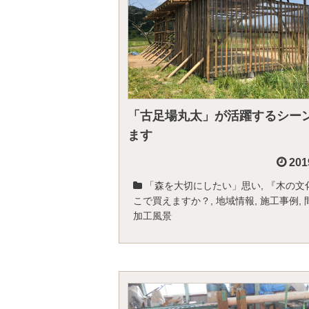
「古足場丸太」が活躍するシー
ます
201
「森を大切にしたい」思い
,
『木の文
こで買えますか？
,
地域情報
,
施工事例
,
加工風景