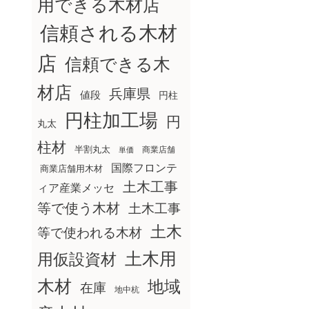
用できる木材店
信頼される木材
店
信頼できる木
材店
兵庫県
値段
円柱
円柱加工場
円
丸太
柱材
半割丸太
商業店舗
単価
国際フロンテ
商業店舗用木材
土木工事
ィア産業メッセ
等で使う木材
土木工事
土木
等で使われる木材
土木用
用仮設資材
木材
地域
在庫
地中杭