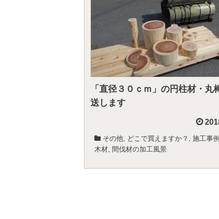
「直径３０ｃｍ」の円柱材・丸
送します
201
その他
,
どこで買えますか？
,
施工事
木材
,
間伐材の加工風景