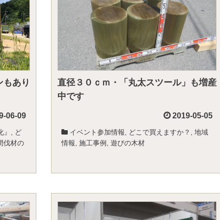
ンもあり
直径３０ｃｍ・「丸太スツール」も増産
中です
9-06-09
2019-05-05
化』
,
ど
イベント参加情報
,
どこで買えますか？
,
地域
間伐材の
情報
,
施工事例
,
遊びの木材