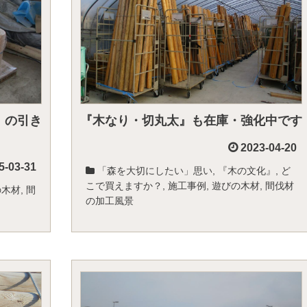
』の引き
『木なり・切丸太』も在庫・強化中です
2023-04-20
5-03-31
「森を大切にしたい」思い
,
『木の文化』
,
ど
こで買えますか？
,
施工事例
,
遊びの木材
,
間伐材
の木材
,
間
の加工風景