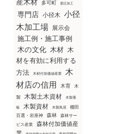
産木材
多可町
委託加工
小径
専門店
小径木
木加工場
展示会
施工例・施工事例
木の文化
木材
木
材を有効に利用する
木
方法
木材付加価値産業
材店の信用
木育
木
木製土木資材
製
木製看
木製資材
棚田
板
木製鳥居
森林
百選・岩座神
森林サー
森林付加価値産
ビス産業
業