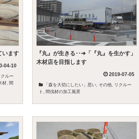
ています
『丸』が生きる‥➔「『丸』を生かす」
木材店を目指します
0-04-10
2019-07-05
リクルー
木材
,
間
「森を大切にしたい」思い
,
その他
,
リクルー
ト
,
間伐材の加工風景