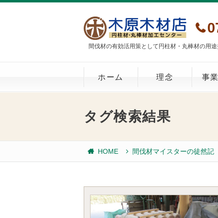
0
間伐材の有効活用策として円柱材・丸棒材の用途
ホーム
理念
事
タグ検索結果
HOME
間伐材マイスターの徒然記