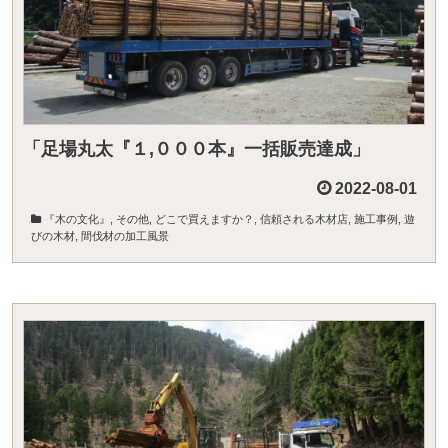
「足場丸太『１,０００本』一括販売達成」
2022-08-01
『木の文化』
,
その他
,
どこで買えますか？
,
信頼される木材店
,
施工事例
,
遊
びの木材
,
間伐材の加工風景