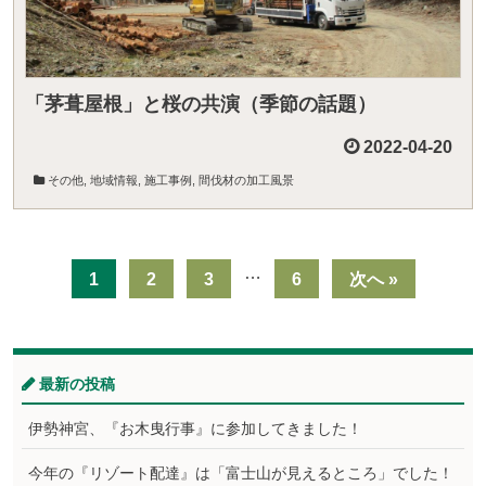
「茅葺屋根」と桜の共演（季節の話題）
2022-04-20
その他
,
地域情報
,
施工事例
,
間伐材の加工風景
…
1
2
3
6
次へ »
最新の投稿
伊勢神宮、『お木曳行事』に参加してきました！
今年の『リゾート配達』は「富士山が見えるところ」でした！