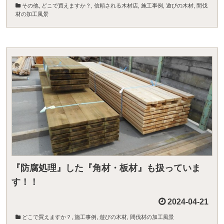
その他
,
どこで買えますか？
,
信頼される木材店
,
施工事例
,
遊びの木材
,
間伐
材の加工風景
『防腐処理』した『角材・板材』も扱っていま
す！！
2024-04-21
どこで買えますか？
,
施工事例
,
遊びの木材
,
間伐材の加工風景