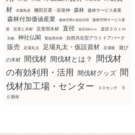
材
森林
棚田百選・岩座神
森林サービス産業
木製鳥居
森林付加価値産業
森林空間サービス産
森林空間の有効活用
直径
災害用木材
直径３０ｃｍ
災害と木材
業
直径300ｍｍ
神社仏閣
自然共生型アウトドアパーク
矢板
緊急用木材
販売
足場丸太・仮設資材
遊び
足場丸太
足場板
間伐材
間伐材
間伐材とは？
の木材
間
の有効利用・活用
間伐材グッズ
伐材加工場・センター
５
３０センチ
０周年