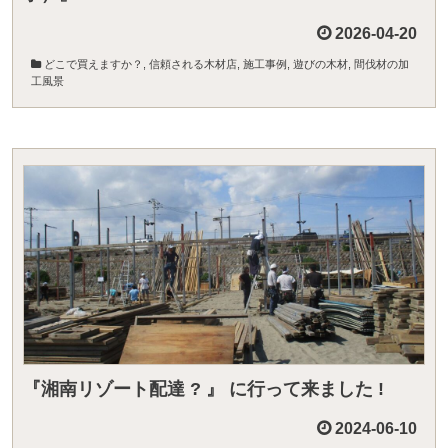
2026-04-20
どこで買えますか？
,
信頼される木材店
,
施工事例
,
遊びの木材
,
間伐材の加
工風景
『湘南リゾート配達 ? 』 に行って来ました !
2024-06-10