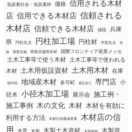
信用される木材
価格
低炭素社会・低炭素杯
信頼される
店
信用できる木材店
木材店
信頼できる木材店
兵庫
値段
円柱加工場
円柱材
県
円柱丸太
半割丸太
単
国際フロンティア産業メッセ
商業店舗用木材
商業店舗
価
土木工事等で使う木材
土木工事等で使われる
土木用木材
土木用仮設資材
在庫
木材
地域産木材
専門店
小
多可町
地中杭
委託加工
小径木加工場
施工例・
径木
展示会
木の文化
木材
施工事例
木材を有効に
木材店の信
利用する方法
木材付加価値産業
用
木製土木資材
木製資
木育
木製
木製看板