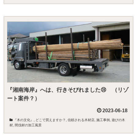
『湘南海岸』へは、行きそびれました😢 （リゾ
ート案件？）
2023-06-18
『木の文化』
,
どこで買えますか？
,
信頼される木材店
,
施工事例
,
遊びの木
材
,
間伐材の加工風景