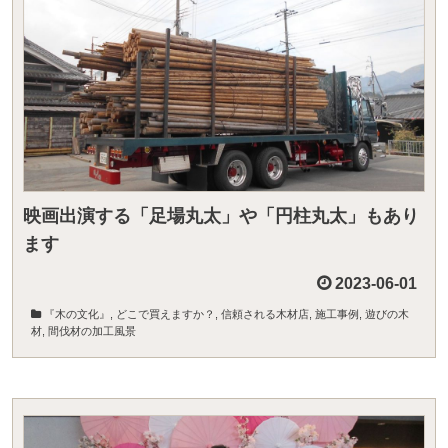
映画出演する「足場丸太」や「円柱丸太」もあり
ます
2023-06-01
『木の文化』
,
どこで買えますか？
,
信頼される木材店
,
施工事例
,
遊びの木
材
,
間伐材の加工風景