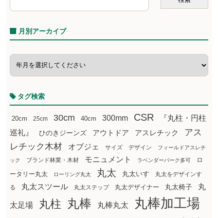
月別アーカイブ
タグ検索
CSR
30cm
300mm
『丸柱・円柱
20cm
25cm
40cm
アス
巡礼』
アウトドア
ひのきジーンズ
アスレチック
レチック木材
オブジェ
サイズ
デザイン
フィールドアスレチ
モニュメント
ロ
ブランド林業・木材
ック
ラベンダーパーク多可
丸太
丸太いす
ータリー丸太
丸太をデザインす
ローリング丸太
丸太スツール
丸
丸太椅子
る
丸太ステップ
丸太デザイナー
丸棒加工場
丸棒
丸柱
太足場
丸棒丸太