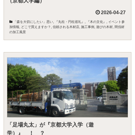
（京都大学編）
2026-04-27
「森を大切にしたい」思い
,
『丸柱・円柱巡礼』
,
『木の文化』
,
イベント参
加情報
,
どこで買えますか？
,
信頼される木材店
,
施工事例
,
遊びの木材
,
間伐材
の加工風景
「足場丸太」が『京都大学入学（遊
学）』 ！ ？