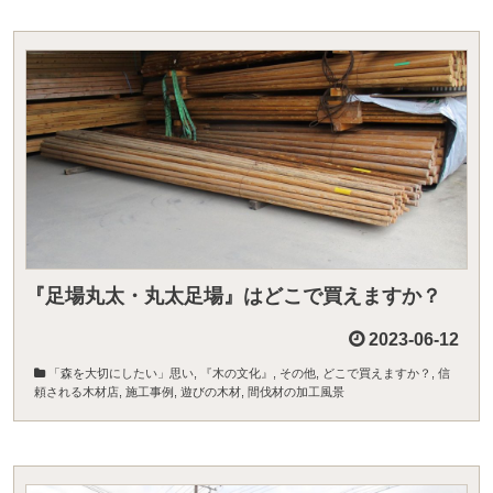
『足場丸太・丸太足場』はどこで買えますか？
2023-06-12
「森を大切にしたい」思い
,
『木の文化』
,
その他
,
どこで買えますか？
,
信
頼される木材店
,
施工事例
,
遊びの木材
,
間伐材の加工風景