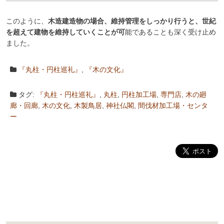
このように、
木造建造物の場合、維持管理をしっかり行うと、世紀
を超えて建物を維持していくことが可
能であることも深く受け止め
ました。
『丸柱・円柱巡礼』
,
『木の文化』
タグ:
『丸柱・円柱巡礼』
,
丸柱
,
円柱加工場
,
専門店
,
木の廻
廊・回廊
,
木の文化
,
木製鳥居
,
神社仏閣
,
間伐材加工場・センタ
ー