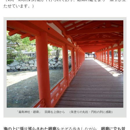
たせています。）
「厳島神社・廻廊」 回廊を上側から （朱塗りの丸柱・円柱の列に感動）
海の上に張り巡らされた廻廊
をそぞろ歩きしながら、
廻廊に立ち並