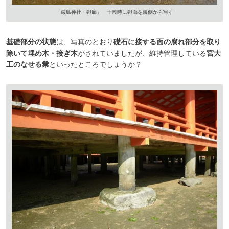
「厳島神社・廻廊」 干潮時に廻廊を海側から写す
基礎部分の状態
は、写真のとおり
礎石に接する面の腐れ部分を取り
除いて埋め木・接ぎ木
がされていましたが、維持管理している
宮大
工のなせる業
といったところでしょうか？