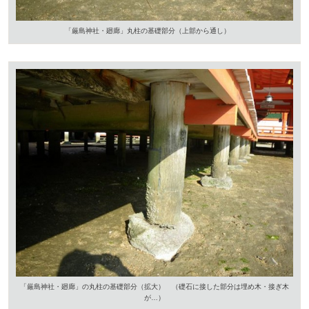
「厳島神社・廻廊」丸柱の基礎部分（上部から通し）
「厳島神社・廻廊」の丸柱の基礎部分（拡大） （礎石に接した部分は埋め木・接ぎ木
が…）