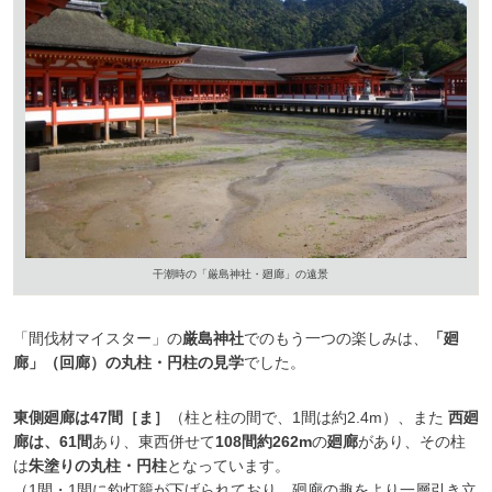
干潮時の「厳島神社・廻廊」の遠景
「間伐材マイスター」の
厳島神社
でのもう一つの楽しみは、
「廻
廊」（回廊）の丸柱・円柱の見学
でした。
東側廻廊は47間［ま］
（柱と柱の間で、1間は約2.4m）、また
西廻
廊は、61間
あり、東西併せて
108間約262m
の
廻廊
があり、その柱
は
朱塗りの丸柱・円柱
となっています。
（1間・1間に釣灯籠が下げられており、廻廊の趣をより一層引き立