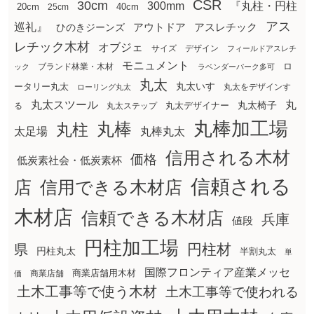
CSR
30cm
300mm
『丸柱・円柱
20cm
25cm
40cm
アス
巡礼』
アウトドア
ひのきジーンズ
アスレチック
レチック木材
オブジェ
サイズ
デザイン
フィールドアスレチ
モニュメント
ロ
ブランド林業・木材
ック
ラベンダーパーク多可
丸太
丸太いす
ータリー丸太
丸太をデザインす
ローリング丸太
丸太スツール
丸
丸太椅子
る
丸太ステップ
丸太デザイナー
丸棒加工場
丸棒
丸柱
太足場
丸棒丸太
信用される木材
価格
低炭素社会・低炭素杯
信頼される
店
信用できる木材店
木材店
信頼できる木材店
兵庫
値段
円柱加工場
円柱材
県
円柱丸太
半割丸太
単
国際フロンティア産業メッセ
商業店舗用木材
商業店舗
価
土木工事等で使う木材
土木工事等で使われる