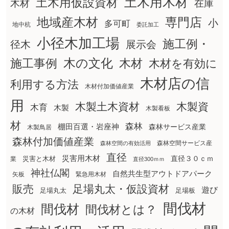
土木用木材
土木用仮設資材
在庫
木材
地域産木材
専門店
小
多可町
地中杭
委託加工
小径木加工場
施工例・
径木
展示会
木の文化
木材
施工事例
木材を有効に
木材店の信
利用する方法
木材付加価値産業
用
木製土木資材
木製資
木育
木製
木製看板
材
森林
棚田百選・岩座神
森林サービス産業
木製鳥居
森林付加価値産業
森林空間サービス産
森林空間の有効活用
直径
災害用木材
直径３０ｃｍ
災害と木材
業
直径300ｍｍ
神社仏閣
自然共生型アウトドアパーク
矢板
緊急用木材
販売
足場丸太・仮設資材
遊び
足場丸太
足場板
間伐材
間伐材
間伐材とは？
の木材