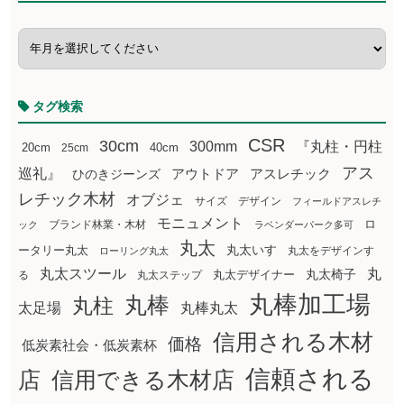
タグ検索
CSR
30cm
300mm
『丸柱・円柱
20cm
25cm
40cm
アス
巡礼』
アウトドア
ひのきジーンズ
アスレチック
レチック木材
オブジェ
サイズ
デザイン
フィールドアスレチ
モニュメント
ロ
ブランド林業・木材
ック
ラベンダーパーク多可
丸太
丸太いす
ータリー丸太
丸太をデザインす
ローリング丸太
丸太スツール
丸
丸太椅子
る
丸太ステップ
丸太デザイナー
丸棒加工場
丸棒
丸柱
太足場
丸棒丸太
信用される木材
価格
低炭素社会・低炭素杯
信頼される
店
信用できる木材店